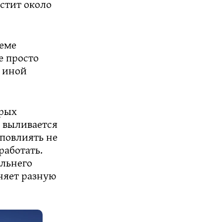
устит около
ъеме
е просто
с иной
орых
е выливается
 повлиять не
работать.
альнего
няет разную