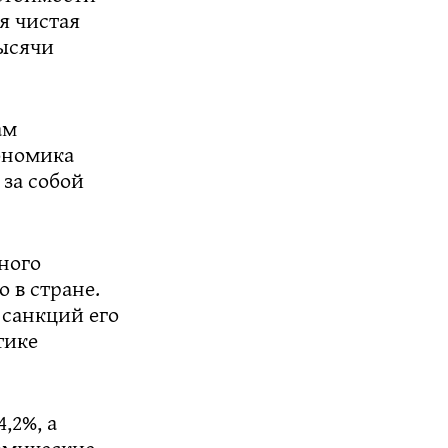
я чистая
тысячи
ам
ономика
 за собой
ного
о в стране.
 санкций его
тике
,2%, а
омические