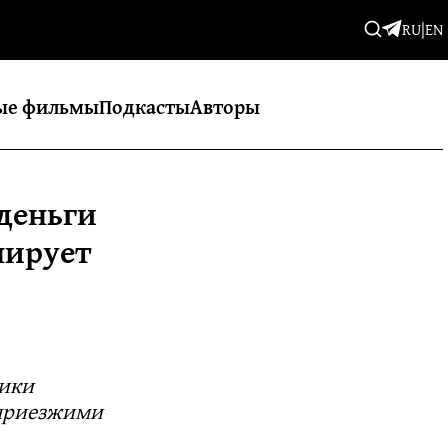
RU
|
EN
ые фильмы
Подкасты
Авторы
 деньги
нирует
тики
 приезжими