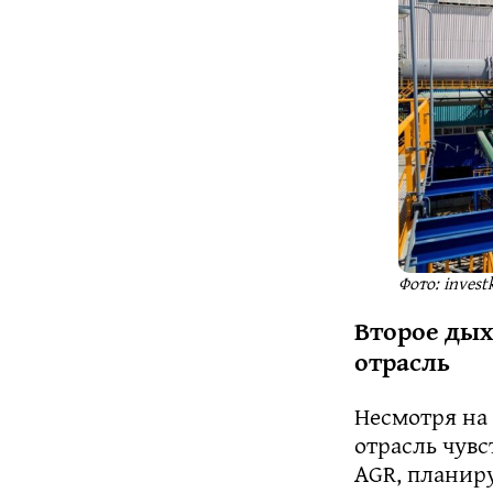
Фото: invest
Второе дых
отрасль
Несмотря на 
отрасль чувс
AGR, планиру