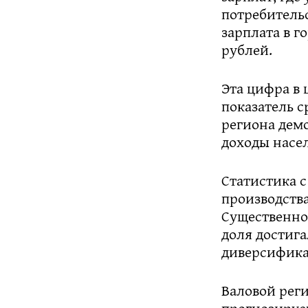
потребитель
зарплата в г
рублей.
Эта цифра в 
показатель 
региона демо
доходы насе
Статистика с
производства
Существенно 
доля достига
диверсифика
Валовой реги
прогнозируе