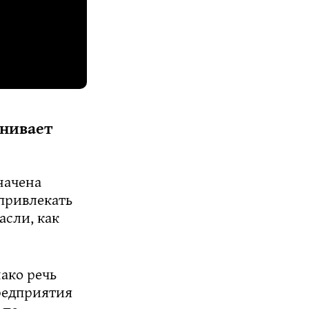
анивает
начена
 привлекать
асли, как
нако речь
предприятия