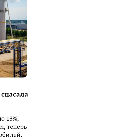
 спасала
о 18%,
n, теперь
обилей.