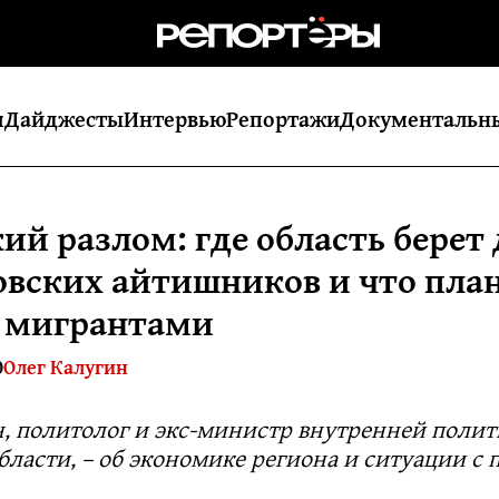
я
Дайджесты
Интервью
Репортажи
Документальн
ий разлом: где область берет
овских айтишников и что пла
с мигрантами
0
Олег Калугин
н, политолог и экс-министр внутренней поли
бласти, – об экономике региона и ситуации с