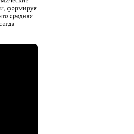
ги, формируя
что средняя
сегда