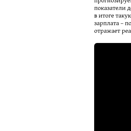
показатели д
в итоге таку
зарплата – п
отражает ре