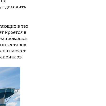
 по
ут доходить
тающих в тех
т кроется в
рмировалась
 инвесторов
ден и может
ссионалов.