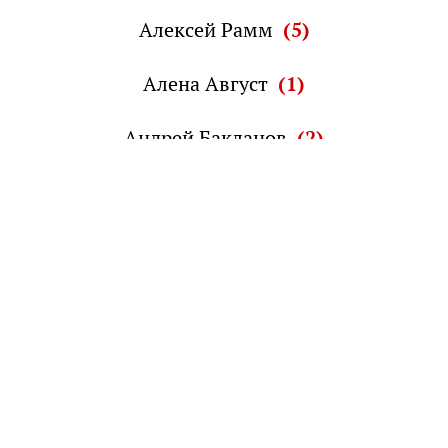
Алексей Рамм
(5)
Алена Август
(1)
Андрей Бакланов
(2)
Андрей Башкирский
(3)
Андрей Верников
(3)
Андрей Клинцевич
(1)
Андрей Коробков
(3)
Андрей Кузмак
(31)