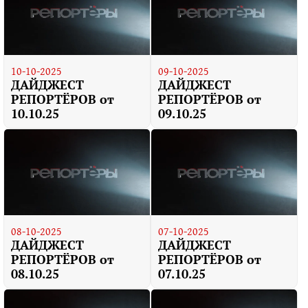
10-10-2025
09-10-2025
ДАЙДЖЕСТ
ДАЙДЖЕСТ
РЕПОРТЁРОВ от
РЕПОРТЁРОВ от
10.10.25
09.10.25
08-10-2025
07-10-2025
ДАЙДЖЕСТ
ДАЙДЖЕСТ
РЕПОРТЁРОВ от
РЕПОРТЁРОВ от
08.10.25
07.10.25