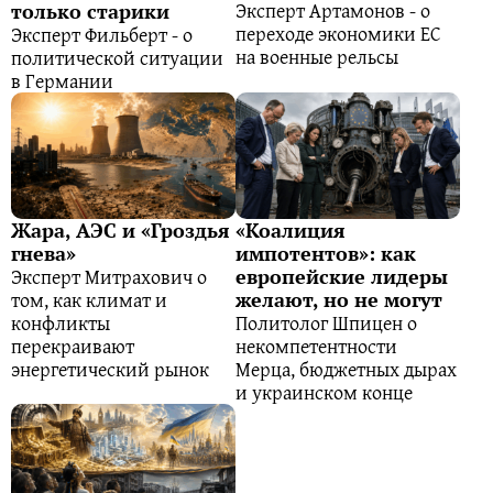
Эксперт Артамонов - о
только старики
переходе экономики ЕС
Эксперт Фильберт - о
на военные рельсы
политической ситуации
в Германии
Жара, АЭС и «Гроздья
«Коалиция
гнева»
импотентов»: как
Эксперт Митрахович о
европейские лидеры
том, как климат и
желают, но не могут
конфликты
Политолог Шпицен о
перекраивают
некомпетентности
энергетический рынок
Мерца, бюджетных дырах
и украинском конце