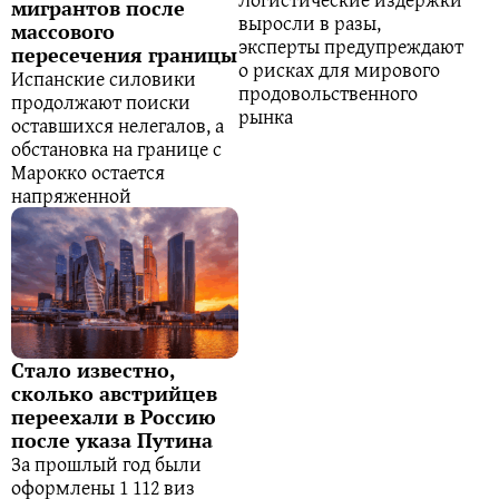
мигрантов после
выросли в разы,
массового
эксперты предупреждают
пересечения границы
о рисках для мирового
Испанские силовики
продовольственного
продолжают поиски
рынка
оставшихся нелегалов, а
обстановка на границе с
Марокко остается
напряженной
Стало известно,
сколько австрийцев
переехали в Россию
после указа Путина
За прошлый год были
оформлены 1 112 виз