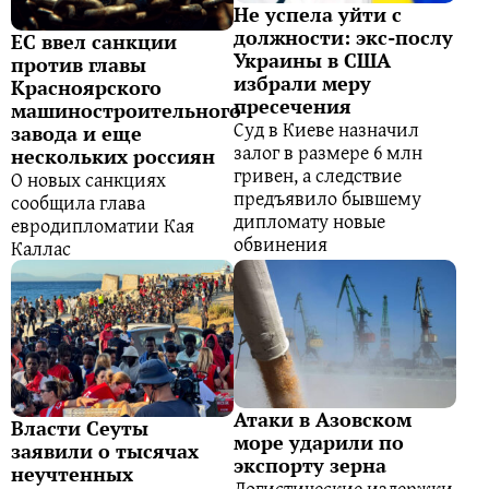
Не успела уйти с
должности: экс-послу
ЕС ввел санкции
Украины в США
против главы
избрали меру
Красноярского
пресечения
машиностроительного
Суд в Киеве назначил
завода и еще
залог в размере 6 млн
нескольких россиян
гривен, а следствие
О новых санкциях
предъявило бывшему
сообщила глава
дипломату новые
евродипломатии Кая
обвинения
Каллас
Атаки в Азовском
Власти Сеуты
море ударили по
заявили о тысячах
экспорту зерна
неучтенных
Логистические издержки