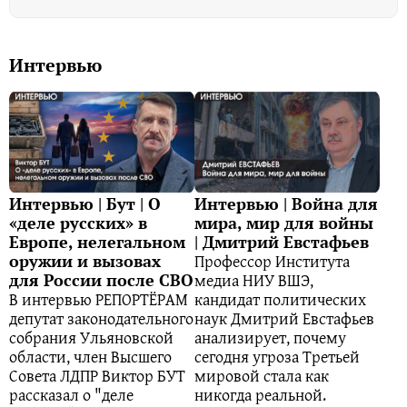
Интервью
Интервью | Бут | О
Интервью | Война для
«деле русских» в
мира, мир для войны
Европе, нелегальном
| Дмитрий Евстафьев
Профессор Института
оружии и вызовах
медиа НИУ ВШЭ,
для России после СВО
В интервью РЕПОРТЁРАМ
кандидат политических
депутат законодательного
наук Дмитрий Евстафьев
собрания Ульяновской
анализирует, почему
области, член Высшего
сегодня угроза Третьей
Совета ЛДПР Виктор БУТ
мировой стала как
рассказал о "деле
никогда реальной.