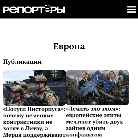
Европа
Публикации
«Лечить зло злом»:
«Потуги Писториуса»:
европейские элиты
почему немецкие
мечтают убить двух
контрактники не
зайцев одним
хотят в Литву, а
конфликтом
Мерца поддерживают