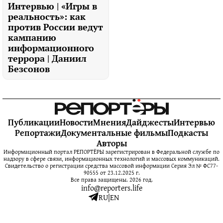
Интервью | «Игры в
реальность»: как
против России ведут
кампанию
информационного
террора | Даниил
Безсонов
Публикации
Новости
Мнения
Дайджесты
Интервью
Репортажи
Документальные фильмы
Подкасты
Авторы
Информационный портал РЕПОРТЁРЫ зарегистрирован в Федеральной службе по
надзору в сфере связи, информационных технологий и массовых коммуникаций.
Свидетельство о регистрации средства массовой информации Серия Эл № ФС77-
90555 от 23.12.2025 г.
Все права защищены. 2026 год.
info@reporters.life
RU
|
EN