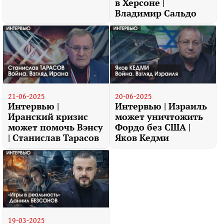
в Херсоне |
Владимир Сальдо
21-06-2025
20-06-2025
Интервью |
Интервью | Израиль
Иранский кризис
может уничтожить
может помочь Вэнсу
Фордо без США |
| Станислав Тарасов
Яков Кедми
19-03-2025