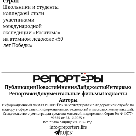
стран
Школьники и студенты
колледжей стали
участниками
международной
экспедиции «Росатома»
на атомном ледоколе «50
лет Победы»
Публикации
Новости
Мнения
Дайджесты
Интервью
Репортажи
Документальные фильмы
Подкасты
Авторы
Информационный портал РЕПОРТЁРЫ зарегистрирован в Федеральной службе по
надзору в сфере связи, информационных технологий и массовых коммуникаций.
Свидетельство о регистрации средства массовой информации Серия Эл № ФС77-
90555 от 23.12.2025 г.
Все права защищены. 2026 год.
info@reporters.life
RU
|
EN