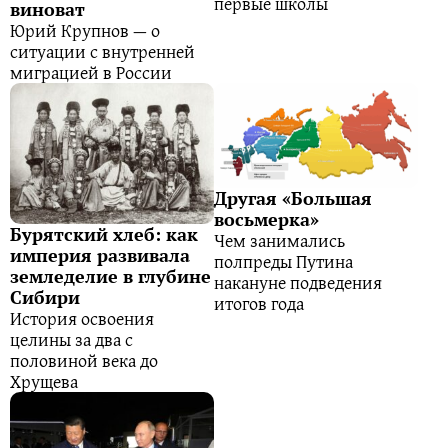
первые школы
виноват
Юрий Крупнов — о
ситуации с внутренней
миграцией в России
Другая «Большая
восьмерка»
Бурятский хлеб: как
Чем занимались
империя развивала
полпреды Путина
земледелие в глубине
накануне подведения
Сибири
итогов года
История освоения
целины за два с
половиной века до
Хрущева