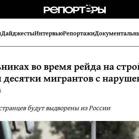
я
Дайджесты
Интервью
Репортажи
Документальн
ьниках во время рейда на стро
 десятки мигрантов с наруш
4
странцев будут выдворены из России