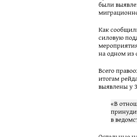
были выявле
миграционно
Как сообщили
силовую под
мероприятия
на одном из 
Всего право
итогам рейд
выявлены у 3
«В отно
принуди
в ведомс
Остальные н