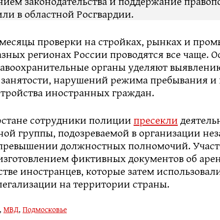
ием законодательства и поддержание правоп
ли в областной Росгвардии.
 месяцы проверки на стройках, рынках и пр
азных регионах России проводятся все чаще. О
авоохранительные органы уделяют выявлени
 занятости, нарушений режима пребывания и
стройства иностранных граждан.
арстане сотрудники полиции
пресекли
деятель
ной группы, подозреваемой в организации не
превышении должностных полномочий. Учас
изготовлением фиктивных документов об аре
тве иностранцев, которые затем использовали
легализации на территории страны.
,
МВД
,
Подмосковье