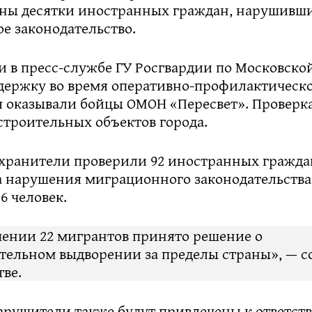
ны десятки иностранных граждан, нарушивш
е законодательство.
 в пресс-службе ГУ Росгвардии по Московской
держку во время оперативно-профилактическ
 оказывали бойцы ОМОН «Пересвет». Проверк
строительных объектов города.
охранители проверили 92 иностранных гражда
а нарушения миграционного законодательств
6 человек.
шении 22 мигрантов принято решение о
тельном выдворении за пределы страны», — 
тве.
арушители также будут привлечены к ответств