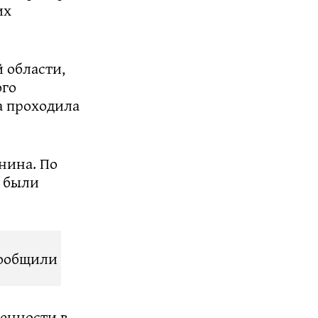
их
 области,
ого
а проходила
нина. По
а были
сообщили
енности в