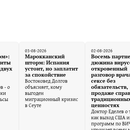
03-08-2026
02-08-2026
ом»:
Марокканский
Восемь партн
литы
шторм: Испания
дюжина вирус
 двух
устоит, но заплатит
откровенный
за спокойствие
разговор врач
Востоковед Долгов
сексе без
в - о
объясняет, кому
обязательств,
ики
выгоден
продаже спра
льсы
миграционный кризис
традиционны
в Сеуте
ценностях
Доктор Еделев о 
как выход США и
программ по ВИ
угрожает всему