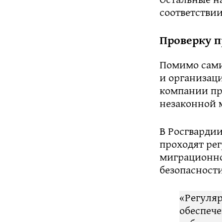
соответстви
Проверку п
Помимо сами
и организаци
компании пр
незаконной 
В Росгварди
проходят рег
миграционно
безопасност
«Регуля
обеспече