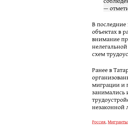
соблюден
— отмети
В последние
объектах в р
внимание пр
нелегальной
схем трудоу
Ранее в Тат
организован
миграции и 
занимались 
трудоустройс
незаконной 
Россия
,
Мигранты