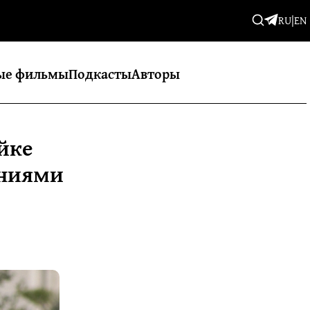
RU
|
EN
ые фильмы
Подкасты
Авторы
йке
ениями