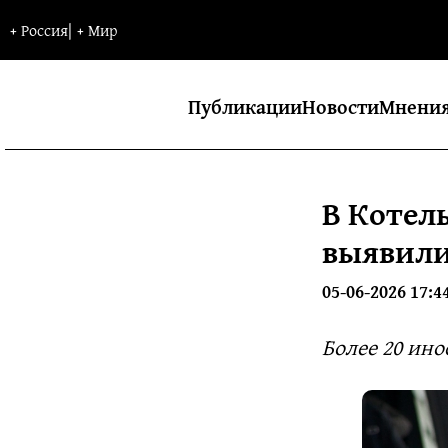
+
Россия
|
+
Мир
Публикации
Новости
Мнени
В Котел
выявили
05-06-2026 17:4
Более 20 ино