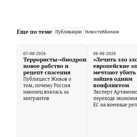
Еще по теме
Публикации
Новости
Мнения
07-08-2026
06-08-2026
Террористы-«биодроны»,
«Лечить зло зл
новое рабство и
европейские э
рецепт спасения
мечтают убить
Публицист Живов о
зайцев одним
том, почему Россия
конфликтом
наконец взялась за
Эксперт Артамоно
мигрантов
переходе эконом
ЕС на военные ре