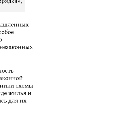
орядка»,
омышленных
собое
ю
 незаконных
ность
законной
тники схемы
нде жилья и
сь для их