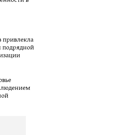
в привлекла
и подрядной
низации
овье
облюдением
ной