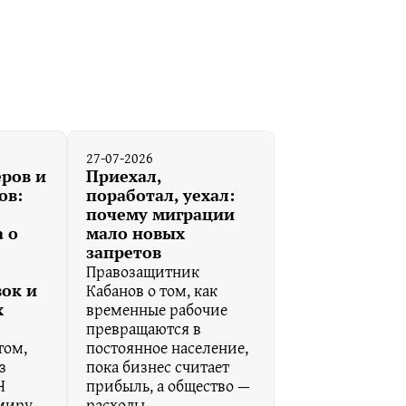
27-07-2026
еров и
Приехал,
ов:
поработал, уехал:
почему миграции
а о
мало новых
запретов
Правозащитник
Кабанов о том, как
вок и
временные рабочие
х
превращаются в
том,
постоянное население,
з
пока бизнес считает
Ч
прибыль, а общество —
 миру
расходы