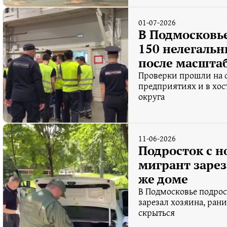
01-07-2026
В Подмосковь
150 нелегаль
после масшта
Проверки прошли на с
предприятиях и в хос
округа
11-06-2026
Подросток с 
мигрант зарез
же доме
В Подмосковье подрос
зарезал хозяина, ран
скрыться