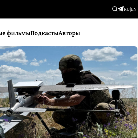
RU
|
EN
ые фильмы
Подкасты
Авторы