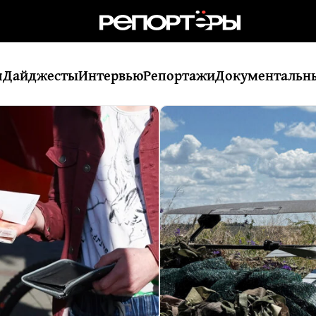
я
Дайджесты
Интервью
Репортажи
Документальн