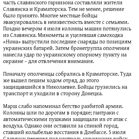
часть славянского гарнизона составляли жители
Славянска и Краматорска. Тем не менее, решение
было принято. Многие местные бойцы
эвакуировались в неизвестность вместе с семьями.
Поздно вечером 4 июля колонны машин потянулись
из Славянска. Минометы и уцелевшая самоходка
«Нона» выпустили последние снаряды по позициям
украинских батарей. Затем бронегруппа ополчения
нанесла удар по украинскому опорному пункту на
окраине – для отвлечения внимания.
Поначалу ополченцы собрались в Краматорске. Туда
же вышел пешим ходом отряд, до этого
защищавшийся в Николаевке. Бойцы грузились на
транспорт и уходили в сторону Донецка.
Марш слабо напоминал бегство разбитой армии.
Колонны шли по дорогам в порядке; гантраки с
автоматическими пушками защищали их от атак с
воздуха. Однако они оставили за спиной город,
ставший колыбелью восстания в Донбассе. 5 июля
Славянск перешел под контроль украинских войск.