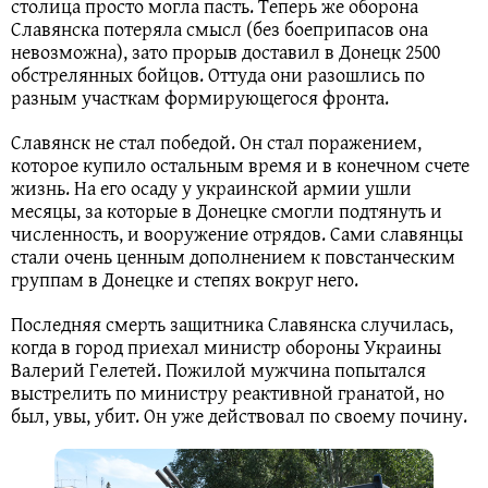
столица просто могла пасть. Теперь же оборона
Славянска потеряла смысл (без боеприпасов она
невозможна), зато прорыв доставил в Донецк 2500
обстрелянных бойцов. Оттуда они разошлись по
разным участкам формирующегося фронта.
Славянск не стал победой. Он стал поражением,
которое купило остальным время и в конечном счете
жизнь. На его осаду у украинской армии ушли
месяцы, за которые в Донецке смогли подтянуть и
численность, и вооружение отрядов. Сами славянцы
стали очень ценным дополнением к повстанческим
группам в Донецке и степях вокруг него.
Последняя смерть защитника Славянска случилась,
когда в город приехал министр обороны Украины
Валерий Гелетей. Пожилой мужчина попытался
выстрелить по министру реактивной гранатой, но
был, увы, убит. Он уже действовал по своему почину.