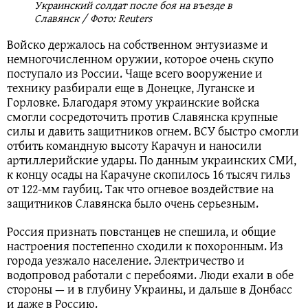
Украинский солдат после боя на въезде в
Славянск / Фото: Reuters
Войско держалось на собственном энтузиазме и
немногочисленном оружии, которое очень скупо
поступало из России. Чаще всего вооружение и
технику разбирали еще в Донецке, Луганске и
Горловке. Благодаря этому украинские войска
смогли сосредоточить против Славянска крупные
силы и давить защитников огнем. ВСУ быстро смогли
отбить командную высоту Карачун и наносили
артиллерийские удары. По данным украинских СМИ,
к концу осады на Карачуне скопилось 16 тысяч гильз
от 122-мм гаубиц. Так что огневое воздействие на
защитников Славянска было очень серьезным.
Россия признать повстанцев не спешила, и общие
настроения постепенно сходили к похоронным. Из
города уезжало население. Электричество и
водопровод работали с перебоями. Люди ехали в обе
стороны — и в глубину Украины, и дальше в Донбасс
и даже в Россию.