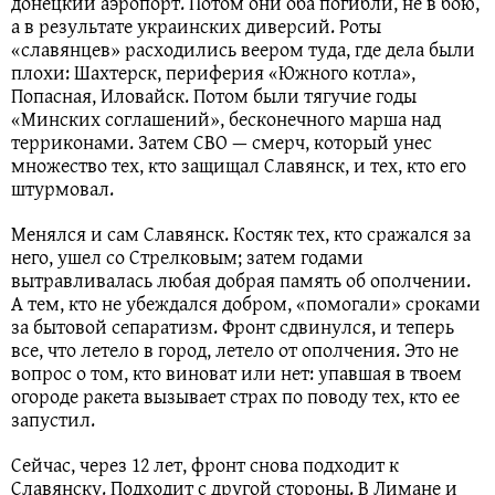
донецкий аэропорт. Потом они оба погибли, не в бою,
а в результате украинских диверсий. Роты
«славянцев» расходились веером туда, где дела были
плохи: Шахтерск, периферия «Южного котла»,
Попасная, Иловайск. Потом были тягучие годы
«Минских соглашений», бесконечного марша над
терриконами. Затем СВО — смерч, который унес
множество тех, кто защищал Славянск, и тех, кто его
штурмовал.
Менялся и сам Славянск. Костяк тех, кто сражался за
него, ушел со Стрелковым; затем годами
вытравливалась любая добрая память об ополчении.
А тем, кто не убеждался добром, «помогали» сроками
за бытовой сепаратизм. Фронт сдвинулся, и теперь
все, что летело в город, летело от ополчения. Это не
вопрос о том, кто виноват или нет: упавшая в твоем
огороде ракета вызывает страх по поводу тех, кто ее
запустил.
Сейчас, через 12 лет, фронт снова подходит к
Славянску. Подходит с другой стороны. В Лимане и