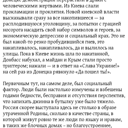
человеческими жертвами. Из Киева слали
прокламации и проклятия. Новой киевской власти
высказывали сразу за все накопившееся — за
расплодившуюся уголовщину, за попытки с грацией
носорога насадить свой набор символов и героев, за
экономическую депрессию и социальный крах. Это не
был какой-то резко пробудившийся гнев, это
накапливалось, накапливалось, да и вылилось на
улицы. Пока в Киеве жизнь шла по накатанной,
Донбасс набухал, а майдан и Крым стали просто
триггером; нажали — и в ответ на «Слава Украине!»
на сей раз из Донецка рявкнуло «Да пошел ты!».
Первичным тут, на самом деле, был социальный
фактор. Люди были настолько измучены и взбешены
годами бедности, бесправия и отсутствия перспектив,
что запихать джинна в бутылку уже было тяжело.
Россия скорее выступала здесь не столько в образе
утраченной Родины, сколько в качестве страны, в
которой живут ровно те же люди по языку и нравам,
в таких же блочных домах – но благоустроеннее,