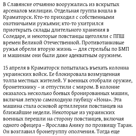
В Славянске отчаянно вооружались из вскрытых
арсеналов милиции. Отдельная группа вошла в
Краматорск. Кто-то приходил с собственными
охотничьими ружьями; кто-то ухитрился
приоткрыть склады длительного хранения в
Соледаре, и некоторые повстанцы щеголяли с ППШ
времен Великой Отечественной. Противотанковые
ружья обрели вторую жизнь — для стрельбы по БМП
и машинам они были даже адекватным оружием.
15 апреля в Краматорск попыталась въехать колонна
украинских войск. Ее блокировала возмущенная
толпа местных жителей. У военных отобрали оружие,
бронетехнику – и отпустили с миром. В колонне
оказалось несколько боевых бронированных машин,
включая легкую самоходную гаубицу «Нона». Эта
машина стала основой артиллерии повстанцев на
ближайшие недели. Некоторые из украинских
военных перешли на сторону повстанцев, включая
одного офицера – Ярослава Анику по прозвищу Таран.
Он возглавил бронегруппу ополчения. Тогда еще