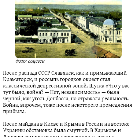
Фото: соцсети
После распада СССР Славянск, как и примыкающий
Краматорск, и россыпь городков окрест стал
классической депрессивной зоной. Шутка «Что у вас
тут было, война? — Нет, независимость» — была
черной, как уголь Донбасса, но отражала реальность.
Война, впрочем, тоже после некоторого промедления
прибыла.
После майдана в Киеве и Крыма в России на востоке
Украины обстановка была смутной. В Харькове и
Донецке демонстрации перерастали в драки с