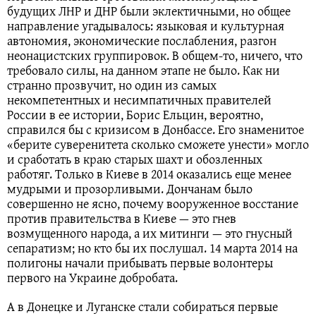
будущих ЛНР и ДНР были эклектичными, но общее
направление угадывалось: языковая и культурная
автономия, экономические послабления, разгон
неонацистских группировок. В общем-то, ничего, что
требовало силы, на данном этапе не было. Как ни
странно прозвучит, но один из самых
некомпетентных и несимпатичных правителей
России в ее истории, Борис Ельцин, вероятно,
справился бы с кризисом в Донбассе. Его знаменитое
«берите суверенитета сколько сможете унести» могло
и сработать в краю старых шахт и обозленных
работяг. Только в Киеве в 2014 оказались еще менее
мудрыми и прозорливыми. Дончанам было
совершенно не ясно, почему вооруженное восстание
против правительства в Киеве — это гнев
возмущенного народа, а их митинги — это гнусный
сепаратизм; но кто бы их послушал. 14 марта 2014 на
полигоны начали прибывать первые волонтеры
первого на Украине добробата.
А в Донецке и Луганске стали собираться первые