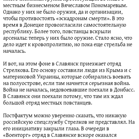
местным бизнесменом Вячеславом Пономаревым.
Однако у них не было оружия, да и организации,
чтобы противостоять «эскадронам смерти». В это
время в Донецке провозгласили самостоятельную
республику. Более того, повстанцы вскрыли
арсеналы: теперь у них было оружие. Стало ясно, что
дело идет к кровопролитию, но пока еще стрельба не
началась.
И вот, на этом фоне в Славянск приезжает отряд
Стрелкова. Его основу составили люди из Крыма и с
материковой Украины, которые собирались воевать
на полуострове, если там начнется серьезная война.
Война не началась, недовоевавшие поехали в Донбасс.
В Славянск они поехали потому, что там их ждал
большой отряд местных повстанцев.
Постфактум можно уверенно сказать, что никакую
российскую спецслужбу Стрелков не представлял. На
его инициативу закрыли глаза. В очереди в
«Военторг» отряд в Славянске вскоре оказался