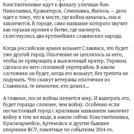
Константиновке идут к финалу уличные бои.
Николаевка, Краматорск, Семеновка, Ямполь — дело
идет к тому, что в месте, где война началась, она и
закончится. В городе, само название которого звучит
как горькая ирония о битве, где насмерть
схлестнулись два крупнейших славянских народа.
Когда российская армия возьмет Славянск, это будет
уже другой город. Ополчение не цеплялось за него,
чтобы не превращать в выжженный кратер. Украина
сделала из него сплошной укрепрайон. В каком
состоянии он будет, когда его возьмут, без трепета не
подумать. Что скажут ветераны ополчения из
Славянска, те немногие, кто дожил…
А главное, после войны начнется мир. И выиграть его,
будет гораздо сложнее, чем войну. Особенно если
несчастливый город с красивым названием закончит
войну в том же виде, в каком сейчас Константиновка,
Красноармейск, Артемовск и другие бывшие
опорники ВСУ, памятные по событиям 2014-го.