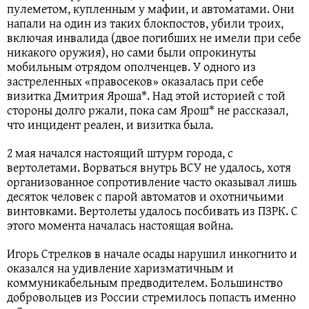
пулеметом, купленным у мафии, и автоматами. Они
напали на один из таких блокпостов, убили троих,
включая инвалида (двое погибших не имели при себе
никакого оружия), но сами были опрокинуты
мобильным отрядом ополченцев. У одного из
застреленных «правосеков» оказалась при себе
визитка Дмитрия Яроша*. Над этой историей с той
стороны долго ржали, пока сам Ярош* не рассказал,
что инцидент реален, и визитка была.
2 мая начался настоящий штурм города, с
вертолетами. Ворваться внутрь ВСУ не удалось, хотя
организованное сопротивление часто оказывал лишь
десяток человек с парой автоматов и охотничьими
винтовками. Вертолеты удалось посбивать из ПЗРК. С
этого момента началась настоящая война.
Игорь Стрелков в начале осады нарушил инкогнито и
оказался на удивление харизматичным и
коммуникабельным предводителем. Большинство
добровольцев из России стремилось попасть именно