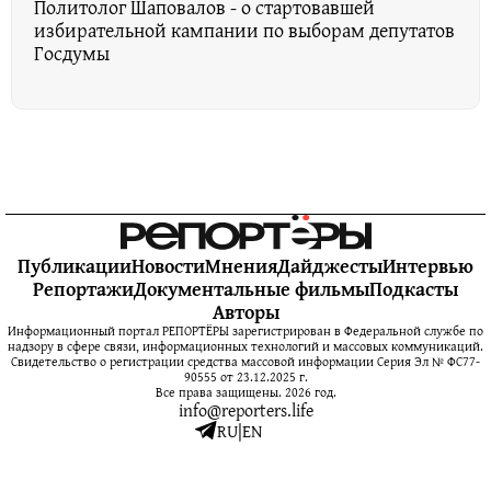
Политолог Шаповалов - о стартовавшей
избирательной кампании по выборам депутатов
Госдумы
Публикации
Новости
Мнения
Дайджесты
Интервью
Репортажи
Документальные фильмы
Подкасты
Авторы
Информационный портал РЕПОРТЁРЫ зарегистрирован в Федеральной службе по
надзору в сфере связи, информационных технологий и массовых коммуникаций.
Свидетельство о регистрации средства массовой информации Серия Эл № ФС77-
90555 от 23.12.2025 г.
Все права защищены. 2026 год.
info@reporters.life
RU
|
EN