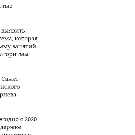
стью
 выявить
ема, которая
мму занятий.
 алгоритмы
 Санкт-
инского
рнева.
годно с 2020
ддержке
проектов в