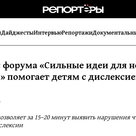
я
Дайджесты
Интервью
Репортажи
Документальн
с форума «Сильные идеи для н
» помогает детям с дислексие
1
озволяет за 15–20 минут выявить нарушения ч
слексии