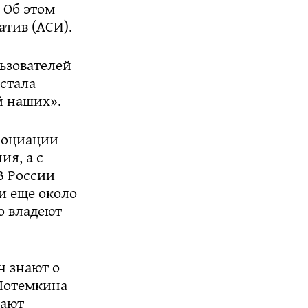
. Об этом
атив (АСИ).
ьзователей
 стала
й наших».
социации
ия, а с
В России
и еще около
о владеют
н знают о
 Потемкина
тают