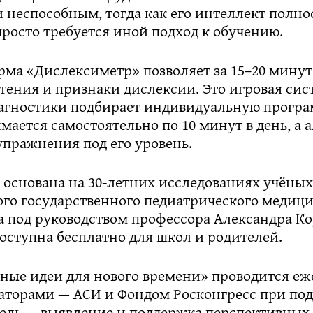
 неспособным, тогда как его интеллект полно
росто требуется иной подход к обучению.
рма «Дислексиметр» позволяет за 15–20 минут
ения и признаки дислексии. Это игровая сист
иагностики подбирает индивидуальную програ
мается самостоятельно по 10 минут в день, а
упражнения под его уровень.
 основана на 30-летних исследованиях учёных
ого государственного педиатрического медиц
а под руководством профессора Александра Ко
оступна бесплатно для школ и родителей.
ные идеи для нового времени» проводится еже
заторами — АСИ и Фондом Росконгресс при по
цель — выявление и поддержка перспективных 