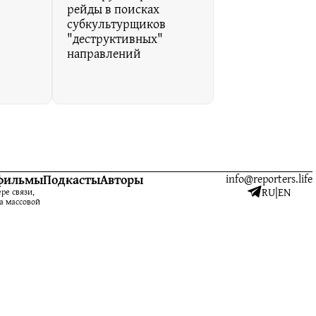
рейды в поисках
субкультурщиков
"деструктивных"
направлений
фильмы
Подкасты
Авторы
info@reporters.life
RU
|
EN
ре связи,
а массовой