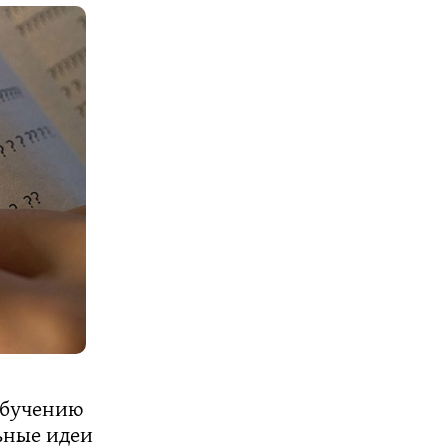
обучению
ьные идеи