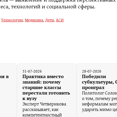
еса, технологий и социальной сферы.
,
Технологии
,
Медицина
,
Дети
,
АСИ
31-07-2026
28-07-2026
ия в
Практика вместо
Победили
знаний: почему
субкультуры,
о
старшие классы
проиграл
Политолог Соло
перестали готовить
о том, почему р
к вузу
Эксперт Четверикова
неформалам мог
рассказывает, как
ударить мимо ц
компетентностный