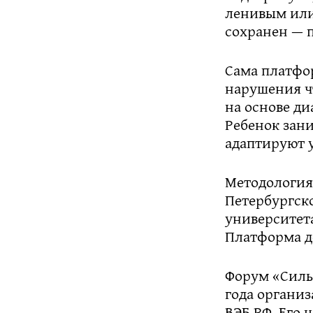
ленивым или
сохранен — п
Сама платфо
нарушения чт
на основе д
Ребенок зани
адаптируют 
Методология
Петербургск
университет
Платформа д
Форум «Силь
года органи
ВЭБ.РФ. Его 