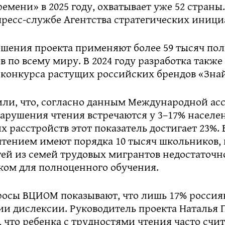
ремени» в 2025 году, охватывает уже 52 страны
ресс-службе Агентства стратегических иници
шения проекта применяют более 59 тысяч пол
ов по всему миру. В 2024 году разработка также
конкурса растущих российских брендов «Зна
или, что, согласно данным Международной ас
арушения чтения встречаются у 3–17% населен
х расстройств этот показатель достигает 23%. 
чтением имеют порядка 10 тысяч школьников, 
тей из семей трудовых мигрантов недостаточн
ком для полноценного обучения.
росы ВЦИОМ показывают, что лишь 17% россия
ии дислексии. Руководитель проекта Наталья
 что ребенка с трудностями чтения часто счи