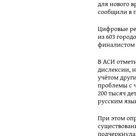
для нового в
сообщили в п
Цифровые ре
из 603 город
финалистом 
В АСИ отмет
дислексии, н
учётом други
проблемы с 
200 тысяч де
русским язы
При этом оп
существован
подчеркнула,