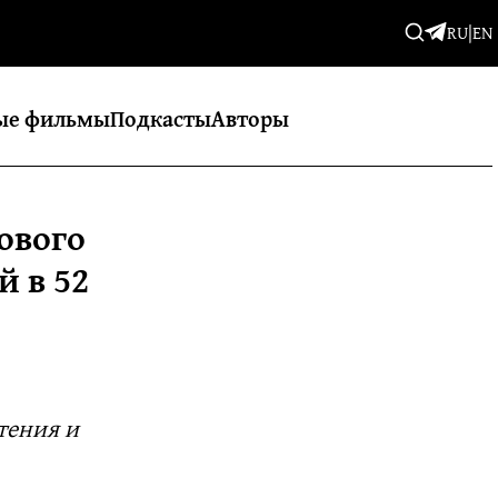
RU
|
EN
ые фильмы
Подкасты
Авторы
ового
й в 52
тения и