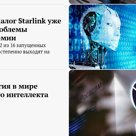
алог Starlink уже
роблемы
рмии
12 из 16 запущенных
остепенно выходят на
тия в мире
о интеллекта