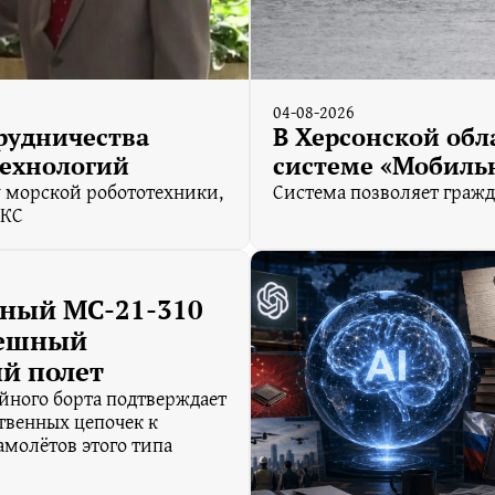
04-08-2026
рудничества
В Херсонской обл
технологий
системе «Мобиль
 морской робототехники,
Cистема позволяет гражд
ИКС
ный МС-21-310
пешный
й полет
йного борта подтверждает
твенных цепочек к
молётов этого типа