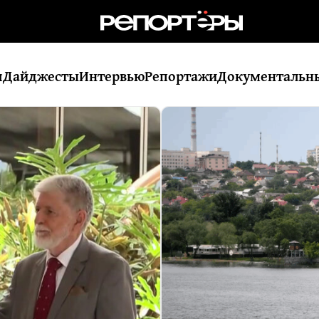
я
Дайджесты
Интервью
Репортажи
Документальн