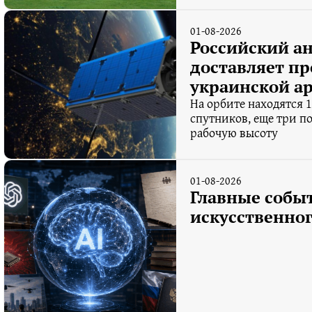
01-08-2026
Российский ан
доставляет п
украинской а
На орбите находятся 
спутников, еще три п
рабочую высоту
01-08-2026
Главные собы
искусственног