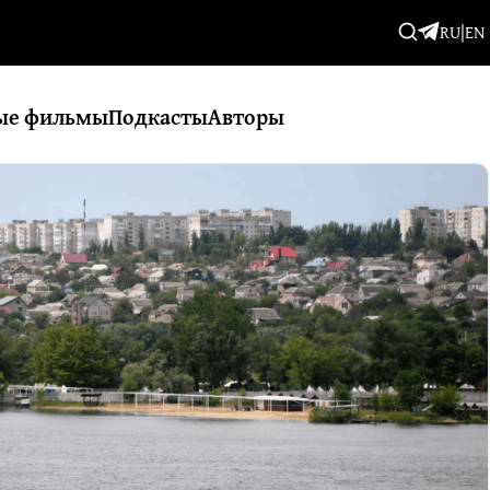
RU
|
EN
ые фильмы
Подкасты
Авторы