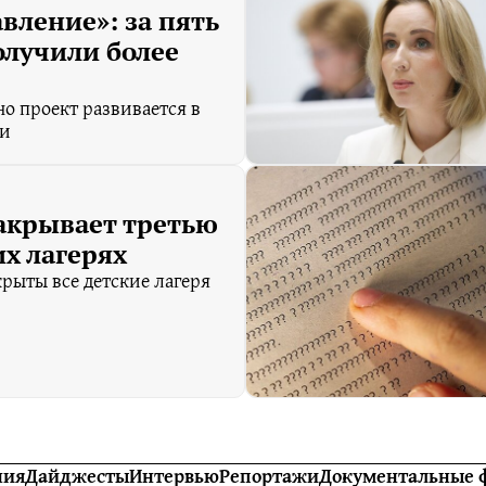
вление»: за пять
олучили более
о проект развивается в
ии
акрывает третью
их лагерях
крыты все детские лагеря
ния
Дайджесты
Интервью
Репортажи
Документальные 