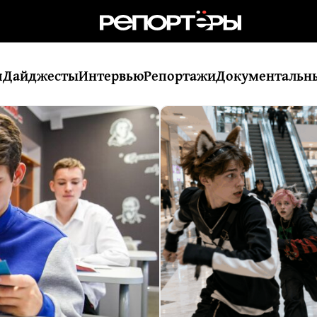
я
Дайджесты
Интервью
Репортажи
Документальн