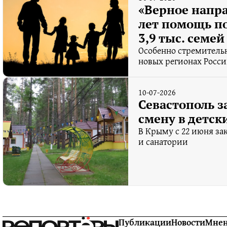
«Верное напра
лет помощь п
3,9 тыс. семей
Особенно стремительн
новых регионах Росс
10-07-2026
Севастополь з
смену в детск
В Крыму с 22 июня за
и санатории
Публикации
Новости
Мне