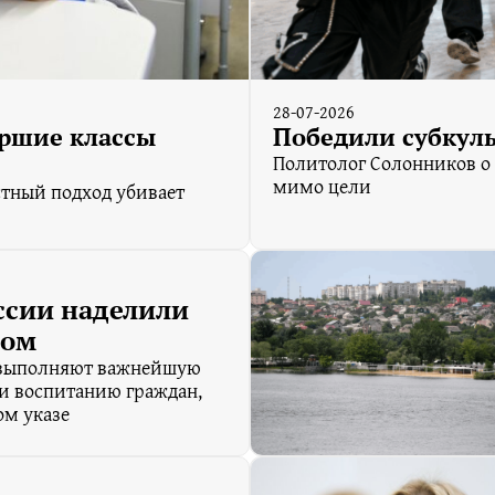
28-07-2026
аршие классы
Победили субкуль
Политолог Солонников о
мимо цели
стный подход убивает
ссии наделили
сом
 выполняют важнейшую
и воспитанию граждан,
ом указе