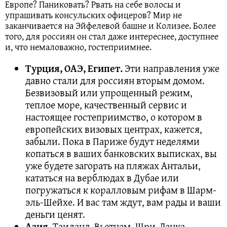
Европе? Паниковать? Рвать на себе волосы и
упрашивать консульских офицеров? Мир не
заканчивается на Эйфелевой башне и Колизее. Более
того, для россиян он стал даже интереснее, доступнее
и, что немаловажно, гостеприимнее.
Турция, ОАЭ, Египет.
Эти направления уже
давно стали для россиян вторым домом.
Безвизовый или упрощенный режим,
теплое море, качественный сервис и
настоящее гостеприимство, о котором в
европейских визовых центрах, кажется,
забыли. Пока в Париже будут неделями
копаться в ваших банковских выписках, вы
уже будете загорать на пляжах Антальи,
кататься на верблюдах в Дубае или
погружаться к коралловым рифам в Шарм-
эль-Шейхе. И вас там ждут, вам рады и ваши
деньги ценят.
Азия.
Таиланд, Вьетнам, Шри-Ланка,