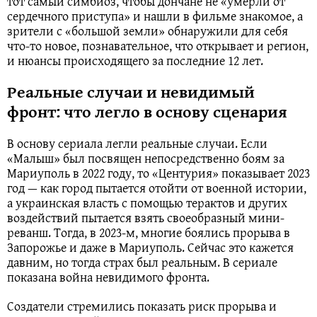
тот самый симбиоз, чтобы дончане не «умерли от
сердечного приступа» и нашли в фильме знакомое, а
зрители с «большой земли» обнаружили для себя
что-то новое, познавательное, что открывает и регион,
и нюансы происходящего за последние 12 лет.
Реальные случаи и невидимый
фронт: что легло в основу сценария
В основу сериала легли реальные случаи. Если
«Малыш» был посвящен непосредственно боям за
Мариуполь в 2022 году, то «Центурия» показывает 2023
год — как город пытается отойти от военной истории,
а украинская власть с помощью терактов и других
воздействий пытается взять своеобразный мини-
реванш. Тогда, в 2023-м, многие боялись прорыва в
Запорожье и даже в Мариуполь. Сейчас это кажется
давним, но тогда страх был реальным. В сериале
показана война невидимого фронта.
Создатели стремились показать риск прорыва и