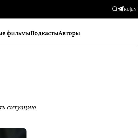
RU
|
EN
ые фильмы
Подкасты
Авторы
ть ситуацию