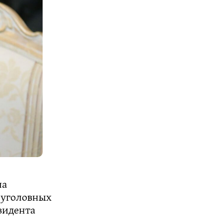
ла
 уголовных
зидента