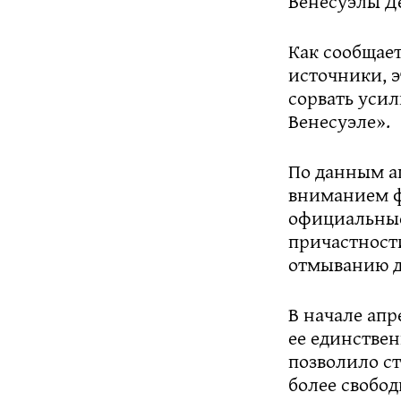
Венесуэлы Д
Как сообщает
источники, э
сорвать уси
Венесуэле».
По данным аг
вниманием ф
официальные 
причастности
отмыванию д
В начале апр
ее единствен
позволило ст
более свобо