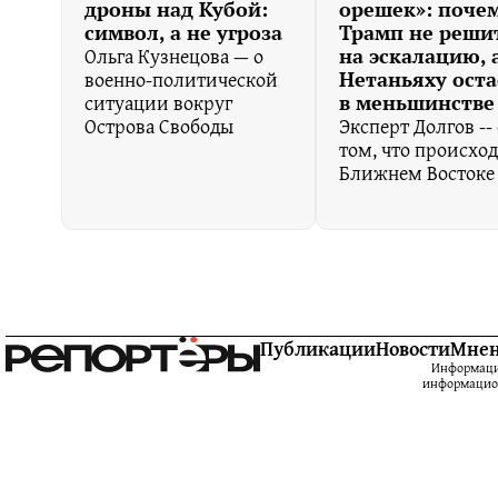
дроны над Кубой:
орешек»: поче
символ, а не угроза
Трамп не реши
Ольга Кузнецова — о
на эскалацию, 
военно-политической
Нетаньяху оста
ситуации вокруг
в меньшинстве
Острова Свободы
Эксперт Долгов -- 
том, что происход
Ближнем Востоке
Публикации
Новости
Мне
Информацио
информацион