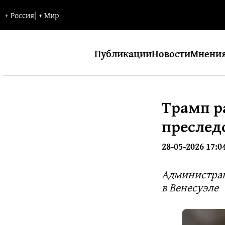
+
Россия
|
+
Мир
Публикации
Новости
Мнени
Трамп р
преслед
28-05-2026 17:0
Администрац
в Венесуэле