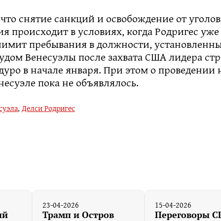
 что снятие санкций и освобождение от уголо
я происходит в условиях, когда Родригес уж
лимит пребывания в должности, установленн
удом Венесуэлы после захвата США лидера ст
уро в начале января. При этом о проведении
несуэле пока не объявлялось.
суэла
,
Делси Родригес
23-04-2026
15-04-2026
ый
Трамп и Остров
Переговоры С