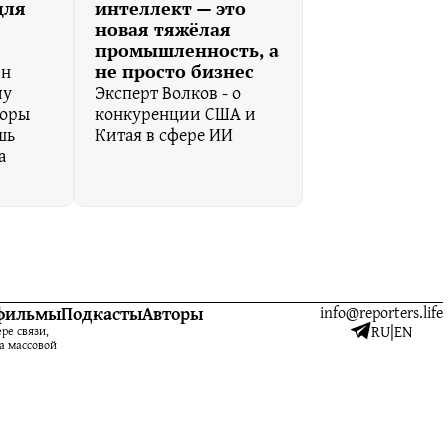
для
интеллект — это
новая тяжёлая
промышленность, а
ин
не просто бизнес
му
Эксперт Волков - о
воры
конкуренции США и
шь
Китая в сфере ИИ
а
фильмы
Подкасты
Авторы
info@reporters.life
RU
|
EN
ре связи,
а массовой