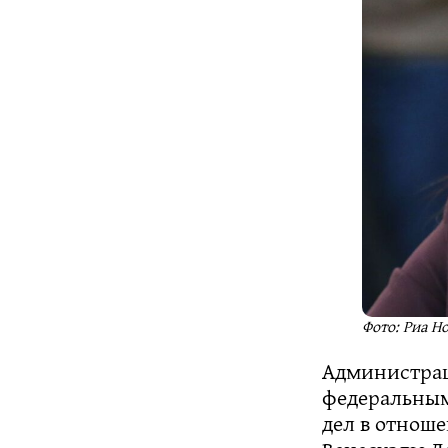
Фото: Риа Н
Администрац
федеральным
дел в отнош