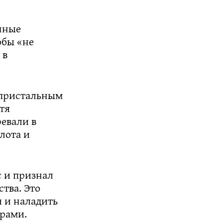
анные
обы «не
 в
д пристальным
тя
евали в
лота и
с и признал
тва. Это
и и наладить
орами.