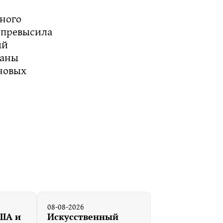
вного
е превысила
ый
раны
 новых
08-08-2026
ША и
Искусственный