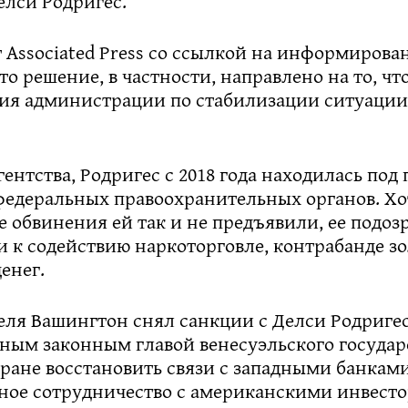
елси Родригес.
 Associated Press со ссылкой на информиров
то решение, в частности, направлено на то, чт
лия администрации по стабилизации ситуации
ентства, Родригес с 2018 года находилась по
едеральных правоохранительных органов. Хо
обвинения ей так и не предъявили, ее подозр
 к содействию наркоторговле, контрабанде зо
енег.
еля Вашингтон снял санкции с Делси Родриге
ным законным главой венесуэльского государс
ране восстановить связи с западными банкам
дное сотрудничество с американскими инвест