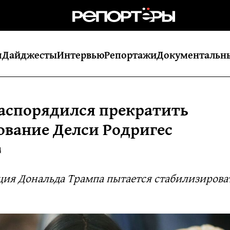
я
Дайджесты
Интервью
Репортажи
Документальн
аспорядился прекратить
ование Делси Родригес
4
ия Дональда Трампа пытается стабилизирова