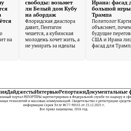
му
свободы: возьмет
Ирана: фасад 
тся
ли Белый дом Кубу
большой игры
а
на абордаж
Трампа
Флоридская диаспора
Политолог Карг
ётся
давит, Пентагон
объясняет, поче
о
чешется, а кубинская
будущие перего
ит на
молодежь хочет жить, а
США и Ирана ли
не умирать за идеалы
фасад для Трамп
ния
Дайджесты
Интервью
Репортажи
Документальные 
нный портал РЕПОРТЁРЫ зарегистрирован в Федеральной службе по надзору в сфе
ных технологий и массовых коммуникаций. Свидетельство о регистрации средств
информации Серия Эл № ФС77-90555 от 23.12.2025 г.
Все права защищены. 2026 год.