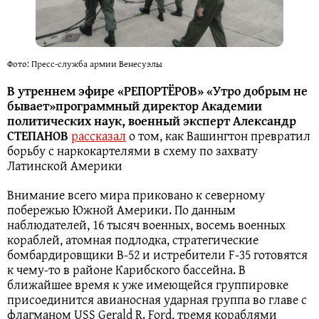
Фото: Пресс-служба армии Венесуэлы
В утреннем эфире «РЕПОРТЁРОВ» «Утро добрым не
бывает»программный директор Академии
политических наук, военный эксперт Александр
СТЕПАНОВ
рассказал
о том, как Вашингтон превратил
борьбу с наркокартелями в схему по захвату
Латинской Америки
Внимание всего мира приковано к северному
побережью Южной Америки. По данным
наблюдателей, 16 тысяч военных, восемь военных
кораблей, атомная подлодка, стратегические
бомбардировщики B-52 и истребители F-35 готовятся
к чему-то в районе Карибского бассейна. В
ближайшее время к уже имеющейся группировке
присоединится авианосная ударная группа во главе с
флагманом USS Gerald R. Ford, тремя кораблями