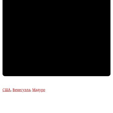
США
,
Венесуэла
,
Мадуро