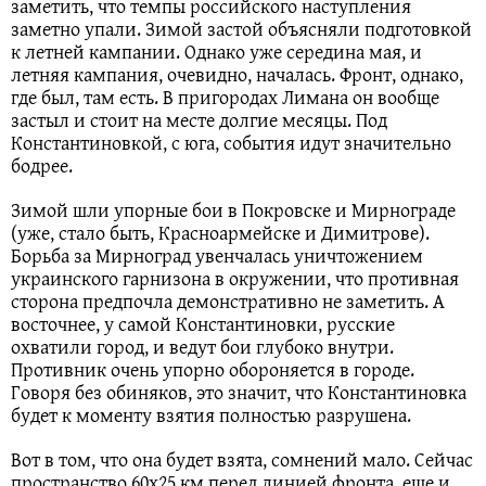
заметить, что темпы российского наступления
заметно упали. Зимой застой объясняли подготовкой
к летней кампании. Однако уже середина мая, и
летняя кампания, очевидно, началась. Фронт, однако,
где был, там есть. В пригородах Лимана он вообще
застыл и стоит на месте долгие месяцы. Под
Константиновкой, с юга, события идут значительно
бодрее.
Зимой шли упорные бои в Покровске и Мирнограде
(уже, стало быть, Красноармейске и Димитрове).
Борьба за Мирноград увенчалась уничтожением
украинского гарнизона в окружении, что противная
сторона предпочла демонстративно не заметить. А
восточнее, у самой Константиновки, русские
охватили город, и ведут бои глубоко внутри.
Противник очень упорно обороняется в городе.
Говоря без обиняков, это значит, что Константиновка
будет к моменту взятия полностью разрушена.
Вот в том, что она будет взята, сомнений мало. Сейчас
пространство 60х25 км перед линией фронта, еще и