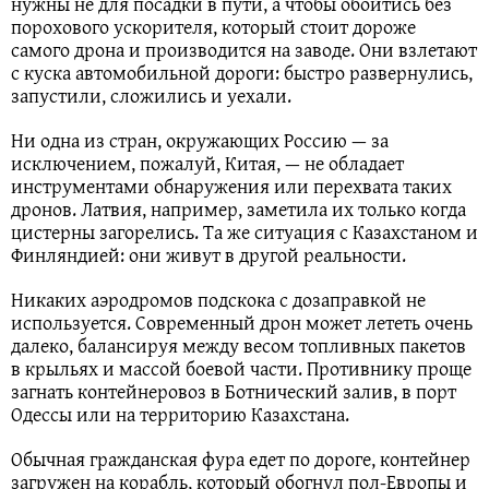
нужны не для посадки в пути, а чтобы обойтись без
порохового ускорителя, который стоит дороже
самого дрона и производится на заводе. Они взлетают
с куска автомобильной дороги: быстро развернулись,
запустили, сложились и уехали.
Ни одна из стран, окружающих Россию — за
исключением, пожалуй, Китая, — не обладает
инструментами обнаружения или перехвата таких
дронов. Латвия, например, заметила их только когда
цистерны загорелись. Та же ситуация с Казахстаном и
Финляндией: они живут в другой реальности.
Никаких аэродромов подскока с дозаправкой не
используется. Современный дрон может лететь очень
далеко, балансируя между весом топливных пакетов
в крыльях и массой боевой части. Противнику проще
загнать контейнеровоз в Ботнический залив, в порт
Одессы или на территорию Казахстана.
Обычная гражданская фура едет по дороге, контейнер
загружен на корабль, который обогнул пол-Европы и