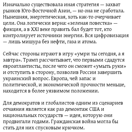
Изначально существовала иная стратегия — захват
рынков Юго-Восточной Азии, — но она не сработала.
Нынешняя, энергетическая, хоть как-то очерчивает
цели. Она логически верна: «зеленая повестка» —
фикция, а в XXI веке править бал будет тот, кто
контролирует источники энергии. Вся цифровизация
— лишь мишура без нефти, газа и атома.
Сейчас стороны играют в игру «умри ты сегодня, а я
завтра». Трамп рассчитывает, что первыми сдадутся
евроатлантисты, после чего он сможет «умыть руки»
и отступить в сторону, позволив России завершить
украинский вопрос. Европа, чей запас и
политической, и экономической прочности меньше,
находится в более уязвимом положении.
Для демократов и глобалистов одним из сценариев
отчаяния является как раз демонтаж США и
национальных государств — идея, которую они
продвигали годами. Гражданская война могла бы
стать для них спусковым крючком.