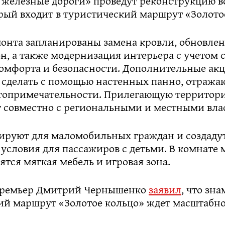
 железные дороги» проведут реконструкцию во
рый входит в туристический маршрут «Золото
монта запланированы замена кровли, обновле
он, а также модернизация интерьера с учетом
комфорта и безопасности. Дополнительные ак
 сделать с помощью настенных панно, отраж
топримечательности. Прилегающую территор
т совместно с региональными и местными вла
тируют для маломобильных граждан и создаду
условия для пассажиров с детьми. В комнате 
ятся мягкая мебель и игровая зона.
премьер Дмитрий Чернышенко
заявил
, что зн
ий маршрут «Золотое кольцо» ждет масштабно