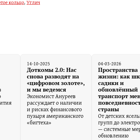
тое кольцо
,
Углич
14-10-2025
04-03-2026
Доткомы 2.0: Нас
Пространства
снова разводят на
жизни: как ш
«цифровом золоте»,
садики и
в
и мы ведемся
обновлённый
о
Экономист Ануреев
транспорт ме
вития
рассуждает о наличии
повседневнос
и рисках финансового
страны
пузыря американского
От детских ясел
«бигтеха»
групп до электр
— системные ме
обновлению