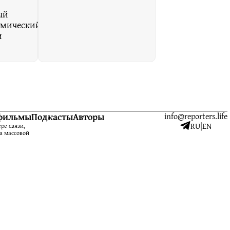
ы
ый
омический
и
фильмы
Подкасты
Авторы
info@reporters.life
RU
|
EN
ре связи,
а массовой