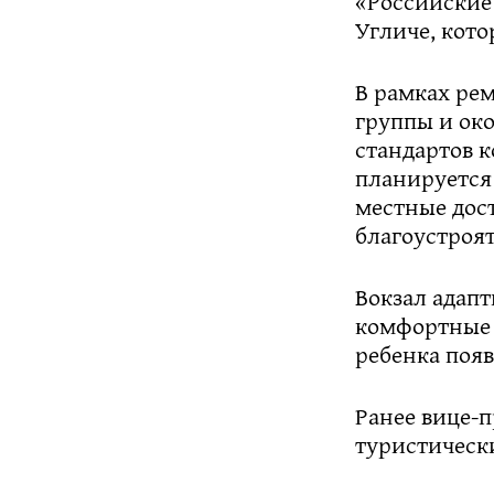
«Российские
Угличе, кото
В рамках ре
группы и ок
стандартов 
планируется
местные дос
благоустроя
Вокзал адап
комфортные 
ребенка появ
Ранее вице-
туристическ