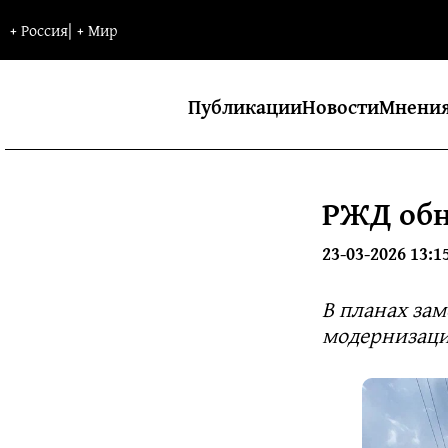
+
Россия
|
+
Мир
Публикации
Новости
Мнени
РЖД обн
23-03-2026 13:1
В планах зам
модернизаци