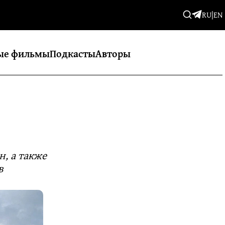
RU
|
EN
ые фильмы
Подкасты
Авторы
н, а также
в