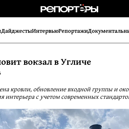
я
Дайджесты
Интервью
Репортажи
Документальн
овит вокзал в Угличе
5
ена кровли, обновление входной группы и око
я интерьера с учетом современных стандарто