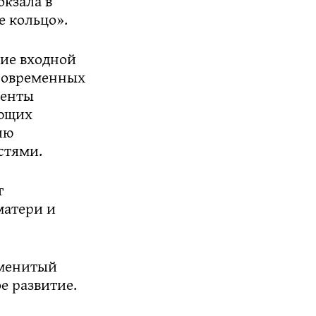
кзала в
е кольцо».
ние входной
 современных
центы
ающих
ию
стями.
т
матери и
аменитый
е развитие.