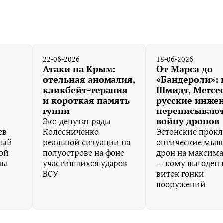
22-06-2026
18-06-2026
Атаки на Крым:
От Марса до
отельная аномалия,
«Бандероли»: 
кликбейт-терапия
Шмидт, Merced
и короткая память
русские инже
гуппи
переписываю
Экс-депутат рады
войну дронов
ев
Колесниченко
Эстонские прокл
ный
реальной ситуации на
оптические мыш
ой
полуострове на фоне
дрон на максим
ны
участившихся ударов
— кому выгоден
ВСУ
виток гонки
вооружений