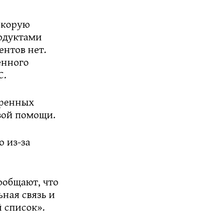
скорую
родуктами
нтов нет.
енного
С.
тренных
вой помощи.
 из-за
ообщают, что
ьная связь и
 список».