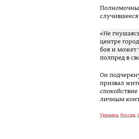
Полномочный
случившееся
«Не гнушаяс
центре город
боя и может 
полпред в св
Он подчеркну
призвал жит
спокойствие 
личным конт
Украина
,
Россия
,