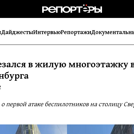
я
Дайджесты
Интервью
Репортажи
Документальн
езался в жилую многоэтажку 
нбурга
2
 о первой атаке беспилотников на столицу Св