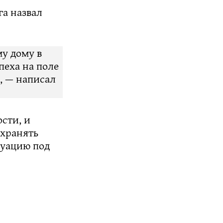
а назвал
у дому в
пеха на поле
, — написал
ости, и
охранять
туацию под