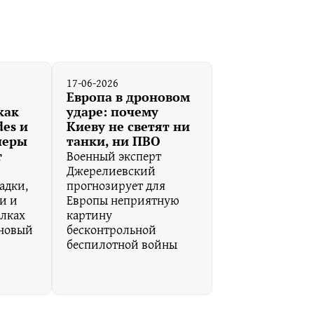
17-06-2026
Европа в дроновом
как
ударе: почему
es и
Киеву не светят ни
неры
танки, ни ПВО
Военный эксперт
т
Джерелиевский
адки,
прогнозирует для
и и
Европы неприятную
алках
картину
 новый
бесконтрольной
беспилотной войны