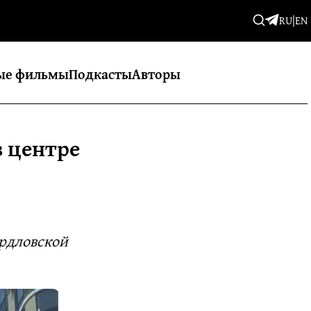
RU
|
EN
ые фильмы
Подкасты
Авторы
в центре
ердловской