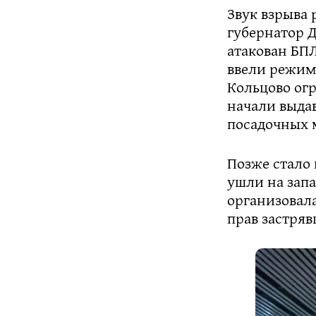
Звук взрыва 
губернатор 
атакован БП
ввели режим
Кольцово ог
начали выдав
посадочных м
Позже стало 
ушли на зап
организовал
прав застря