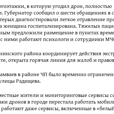
гоэтажки, в которую угодил дрон, полностью
и. Губернатор сообщил о шести обращениях в 
ятерых диагностировали легкое отравление п
на женщина госпитализирована. Тяжелых пацие
ным предложили размещение в пунктах врем
 с ними работают психологи и сотрудники МЧ
нинского района координирует действия экс
те, открыта горячая линия для жалоб и право
амваев в районе ЧП было временно ограничено
улицы Радищева.
 местные жители и мониторинговые сервисы с
аки дронов в городе перестала работать мобил
 работают даже сервисы, включенные в «белый