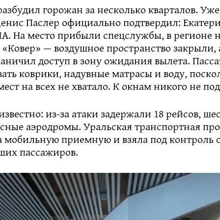
разбудил горожан за несколько кварталов. Уже 
Денис Паслер официально подтвердил: Екатер
ЛА. На место прибыли спецслужбы, в регионе
 «Ковер» — воздушное пространство закрыли, 
раничил доступ в зону ожидания вылета. Пас
ать коврики, надувные матрасы и воду, поско
ест на всех не хватало. К окнам никого не по
известно: из-за атаки задержали 18 рейсов, ше
асные аэродромы. Уральская транспортная пр
а мобильную приемную и взяла под контроль 
вших пассажиров.