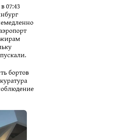
в 07:43
инбург
 немедленно
аэропорт
сажирам
льку
дпускали.
сть бортов
окуратура
соблюдение