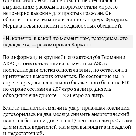
Организатор Себастьян Борманн не стеснялся в
выражениях: расходы на горючее стали «просто
непомерно высоки» для простых граждан. Он
обвинил правительство и лично канцлера Фридриха
Мерца в невыполнении предвыборных обещаний.
«И, конечно, в какой-то момент нам, гражданам, это
надоедает», — резюмировал Борманн.
По информации крупнейшего автоклуба Германии
ADAC, стоимость топлива на местных АЗС в
последние дни слегка отползла вниз, но остается на
критически высоких отметках. По состоянию на 17
апреля средняя цена самого бюджетного бензина E10
по стране составила 2,07 евро за литр. Дизель
обходится еще дороже — 2,21 евро за литр.
Власти пытаются смягчить удар: правящая коалиция
договорилась на два месяца снизить энергетический
налог на бензин и дизель на 17 центов за литр. Однако
для многих водителей эта мера выглядит запоздалой
и недостаточной.