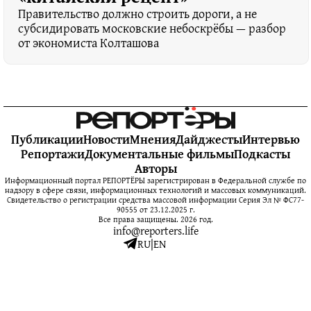
Правительство должно строить дороги, а не
субсидировать московские небоскрёбы — разбор
от экономиста Колташова
Публикации
Новости
Мнения
Дайджесты
Интервью
Репортажи
Документальные фильмы
Подкасты
Авторы
Информационный портал РЕПОРТЁРЫ зарегистрирован в Федеральной службе по
надзору в сфере связи, информационных технологий и массовых коммуникаций.
Свидетельство о регистрации средства массовой информации Серия Эл № ФС77-
90555 от 23.12.2025 г.
Все права защищены. 2026 год.
info@reporters.life
RU
|
EN