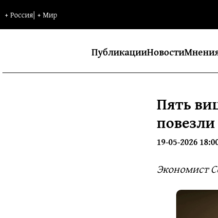
+
Россия
|
+
Мир
Публикации
Новости
Мнени
Пять ви
повезли
19-05-2026 18:0
Экономист Се