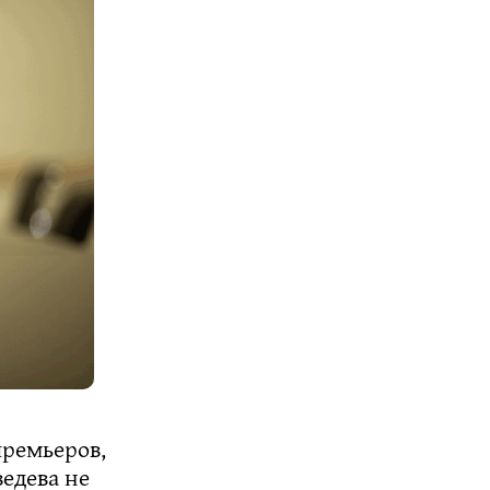
премьеров,
едева не