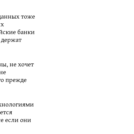
 данных тоже
ях
айские банки
 держат
ы, не хочет
не
то прежде
ехнологиями
ется
е если они