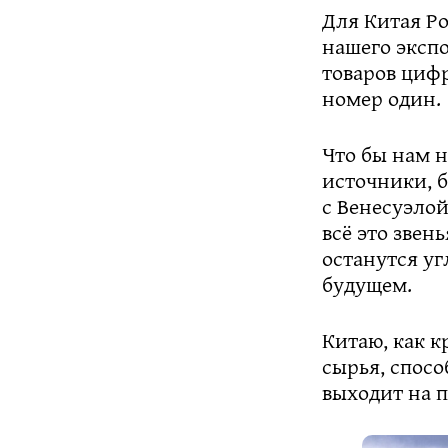
Для Китая Ро
нашего экспо
товаров цифр
номер один.
Что бы нам 
источники, б
с Венесуэло
всё это звен
останутся уг
будущем.
Китаю, как 
сырья, спосо
выходит на 