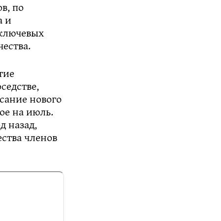
в, по
а и
 ключевых
чества.
тие
седстве,
сание нового
ое на июль.
д назад,
ества членов