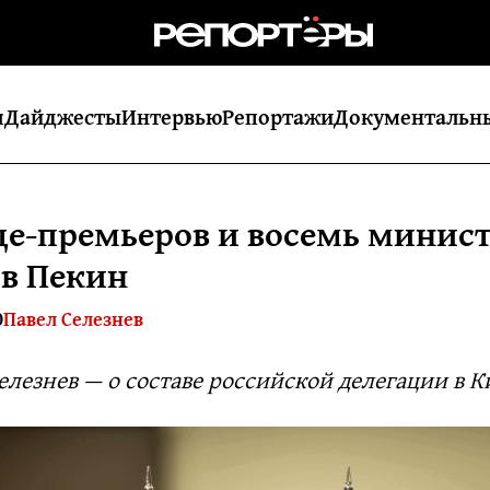
я
Дайджесты
Интервью
Репортажи
Документальн
це-премьеров и восемь минист
 в Пекин
0
Павел Селезнев
лезнев — о составе российской делегации в К