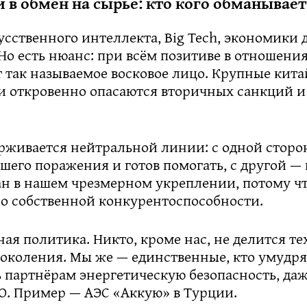
 в обмен на сырьё: кто кого обманывает
сственного интеллекта, Big Tech, экономики
 Но есть нюанс: при всём позитиве в отношени
 так называемое восковое лицо. Крупные кит
и откровенно опасаются вторичных санкций и
рживается нейтральной линии: с одной сторон
шего поражения и готов помогать, с другой — 
ан в нашем чрезмерном укреплении, потому ч
 о собственной конкурентоспособности.
ая политика. Никто, кроме нас, не делится т
поколения. Мы же — единственные, кто умудря
 партнёрам энергетическую безопасность, даж
О. Пример — АЭС «Аккую» в Турции.