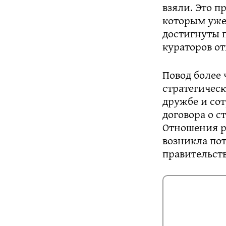
взяли. Это п
которым уже 
достигнуты 
кураторов от
Повод более 
стратегическ
дружбе и со
договора о с
Отношения ра
возникла пот
правительств