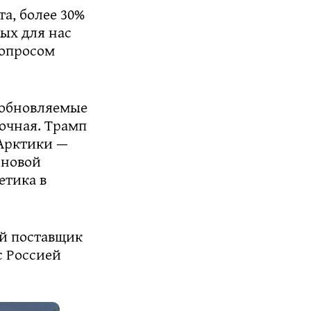
а, более 30%
ых для нас
вопросом
зобновляемые
очная. Трамп
 Арктики —
сновой
етика в
й поставщик
с Россией