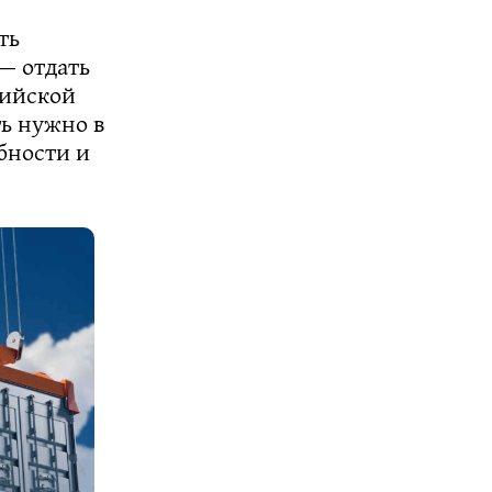
ть
— отдать
сийской
ть нужно в
бности и