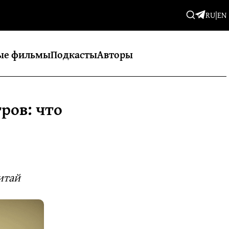
RU
|
EN
ые фильмы
Подкасты
Авторы
ров: что
итай