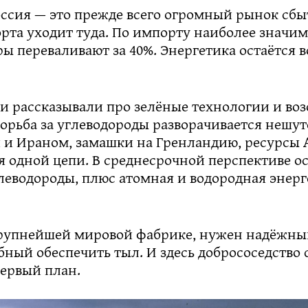
ссия — это прежде всего огромный рынок сбыт
рта уходит туда. По импорту наиболее значим
ы переваливают за 40%. Энергетика остаётся 
ни рассказывали про зелёные технологии и во
орьба за углеводороды разворачивается нешут
й и Ираном, замашки на Гренландию, ресурсы
ья одной цепи. В среднесрочной перспективе о
леводороды, плюс атомная и водородная энерг
крупнейшей мировой фабрике, нужен надёжны
бный обеспечить тыл. И здесь добрососедство 
первый план.