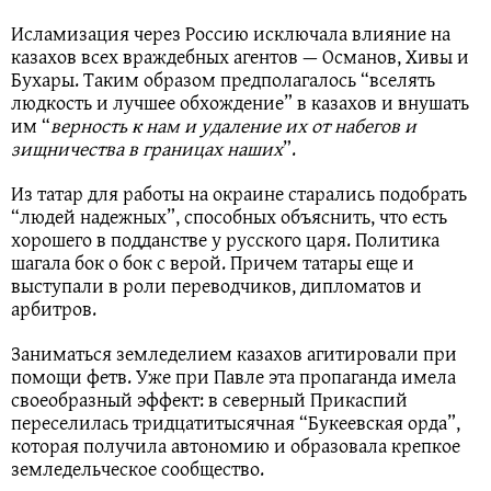
Исламизация через Россию исключала влияние на
казахов всех враждебных агентов — Османов, Хивы и
Бухары. Таким образом предполагалось “вселять
людкость и лучшее обхождение” в казахов и внушать
им “
верность к нам и удаление их от набегов и
зищничества в границах наших
”.
Из татар для работы на окраине старались подобрать
“людей надежных”, способных объяснить, что есть
хорошего в подданстве у русского царя. Политика
шагала бок о бок с верой. Причем татары еще и
выступали в роли переводчиков, дипломатов и
арбитров.
Заниматься земледелием казахов агитировали при
помощи фетв. Уже при Павле эта пропаганда имела
своеобразный эффект: в северный Прикаспий
переселилась тридцатитысячная “Букеевская орда”,
которая получила автономию и образовала крепкое
земледельческое сообщество.