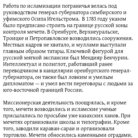
Работа по исламизации пограничья велась под
руководством генерал-губернатора симбирского и
уфимского Осипа Игельстрома. В 1783 году указом
было предписано строить на границе русской зоны
контроля мечети. В Оренбурге, Верхнеуральске,
Троицке и Петропавловске возводились сооружения.
Местных кадров не хватало, и муллами выступали
главным образом татары. Ключевой фигурой для
русской мягкой экспансии был Мендияр Бекчурин.
Интеллектуал и полиглот, работавший ранее
переводчиком в канцелярии оренбургского генерал-
губернатора, он также был ловким и умелым
дипломатом — и умел вести переговоры с людьми за
юго-восточной границей России.
Миссионерская деятельность поощрялась, и кроме
того, мечети возводились и исламские ученые
присылались по просьбам уже казахских ханов. При
мечетях организовали школы и типографии. Кроме
того, заводили караван-сараи и организовали
торговлю. Мечети обносились каменными оградами.