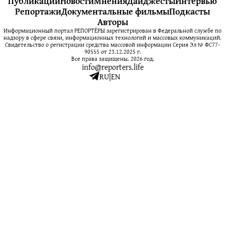
Публикации
Новости
Мнения
Дайджесты
Интервью
Репортажи
Документальные фильмы
Подкасты
Авторы
Информационный портал РЕПОРТЁРЫ зарегистрирован в Федеральной службе по
надзору в сфере связи, информационных технологий и массовых коммуникаций.
Свидетельство о регистрации средства массовой информации Серия Эл № ФС77-
90555 от 23.12.2025 г.
Все права защищены. 2026 год.
info@reporters.life
RU
|
EN