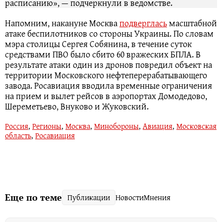
расписанию», — подчеркнули в ведомстве.
Напомним, накануне Москва
подверглась
масштабной
атаке беспилотников со стороны Украины. По словам
мэра столицы Сергея Собянина, в течение суток
средствами ПВО было сбито 60 вражеских БПЛА. В
результате атаки один из дронов повредил объект на
территории Московского нефтеперерабатывающего
завода. Росавиация вводила временные ограничения
на прием и вылет рейсов в аэропортах Домодедово,
Шереметьево, Внуково и Жуковский.
Россия
,
Регионы
,
Москва
,
Минобороны
,
Авиация
,
Московская
область
,
Росавиация
Еще по теме
Публикации
Новости
Мнения