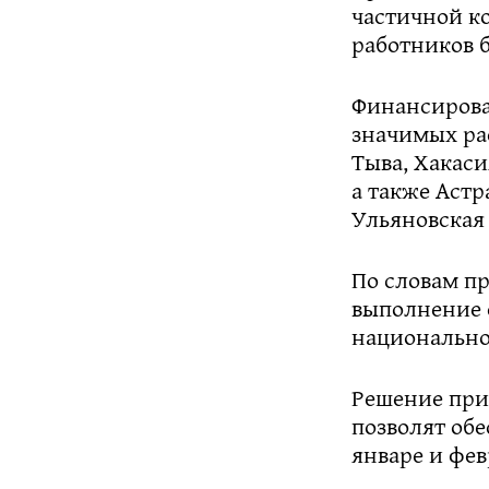
частичной к
работников 
Финансирова
значимых рас
Тыва, Хакаси
а также Астр
Ульяновская 
По словам п
выполнение 
национально
Решение прин
позволят об
январе и фев