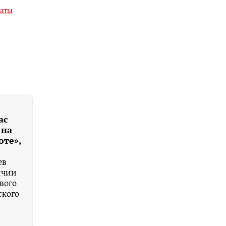
латы
ас
 на
оте»,
ев
ичии
вого
ского