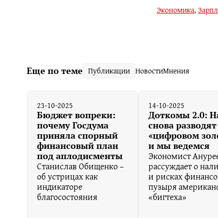
Экономика
,
Зарп
Еще по теме
Публикации
Новости
Мнения
23-10-2025
14-10-2025
Бюджет вопреки:
Доткомы 2.0: Н
почему Госдума
снова разводят
приняла спорный
«цифровом зол
финансовый план
и мы ведемся
Экономист Ануре
под аплодисменты
Станислав Обищенко –
рассуждает о нал
об устрицах как
и рисках финансо
индикаторе
пузыря американ
благосостояния
«бигтеха»