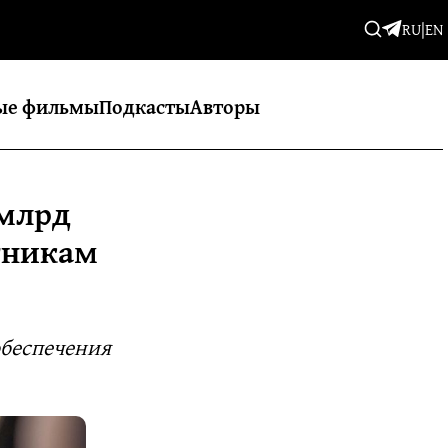
RU
|
EN
ые фильмы
Подкасты
Авторы
 млрд
тникам
обеспечения