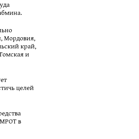
уда
абмина.
льно
, Мордовия,
льский край,
 Томская и
ует
стичь целей
редства
 МРОТ в