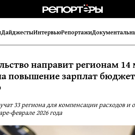
я
Дайджесты
Интервью
Репортажи
Документальн
льство направит регионам 14
на повышение зарплат бюдже
0
учат 33 региона для компенсации расходов и 
аре‑феврале 2026 года