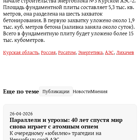
начале строительства энергоблока №3 Курской АЭС-2.
Площадь фундаментной плиты составляет 5,3 тыс. кв.
метров, она разделена на шесть захваток
бетонирования. В первую захватку уложено около 1,9
тыс. куб. метров бетона (заливка заняла около суток).
Всего в фундаментную плиту будет уложено более 15
тыс. кубометров.
Курская область
,
Россия
,
Росатом
,
Энергетика
,
АЭС
,
Лихачев
Еще по теме
Публикации
Новости
Мнения
26-04-2026
Параллели и угрозы: 40 лет спустя мир
снова играет с атомным огнем
К очередному «юбилею» трагедии на
Чернобыльской АЭС