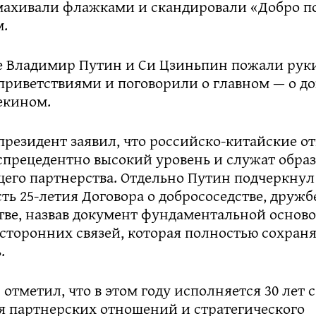
махивали флажками и скандировали «Добро п
м.
е Владимир Путин и Си Цзиньпин пожали рук
приветствиями и поговорили о главном — о д
екином.
президент заявил, что российско-китайские 
спрецедентно высокий уровень и служат обра
его партнерства. Отдельно Путин подчеркнул
ь 25-летия Договора о добрососедстве, дружб
тве, назвав документ фундаментальной осново
сторонних связей, которая полностью сохраня
.
отметил, что в этом году исполняется 30 лет 
я партнерских отношений и стратегического