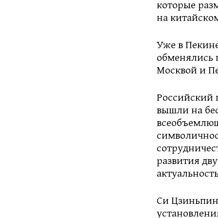
которые раз
на китайско
Уже в Пекин
обменялись 
Москвой и П
Российский 
вышли на бе
всеобъемлющ
символичност
сотрудничес
развития дву
актуальность
Си Цзиньпин 
установлени