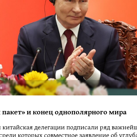
ля
пакет» и конец однополярного мира
и китайская делегации подписали ряд важней
среди которых совместное заявление об углу