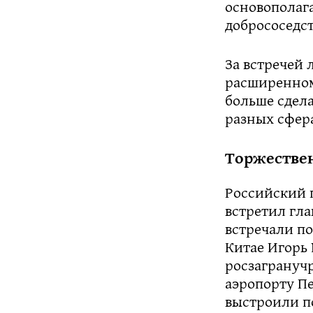
основополаг
добрососедст
За встречей 
расширенном 
больше сдел
разных сфер
Торжествен
Российский п
встретил гла
встречали по
Китае Игорь
росзагранучр
аэропорту П
выстроили по