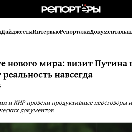
я
Дайджесты
Интервью
Репортажи
Документальн
ге нового мира: визит Путина 
 реальность навсегда
5
ии и КНР провели продуктивные переговоры 
ических документов