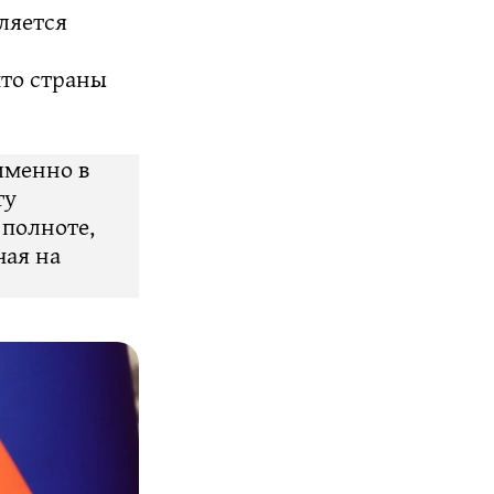
ляется
то страны
именно в
ту
 полноте,
чая на