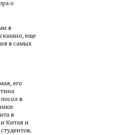
ора о
ми в
сказано, еще
ия в самых
ая, его
утина
 посол в
ники
нта в
и Китая и
студентов,