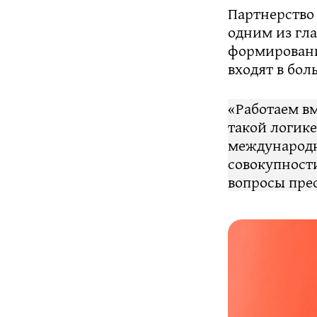
Партнерство
одним из гл
формировани
входят в бол
«Работаем вм
такой логик
международно
совокупности
вопросы пре