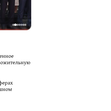
Фото: сайт Кремля
венное
оложительную
ферах
ешном