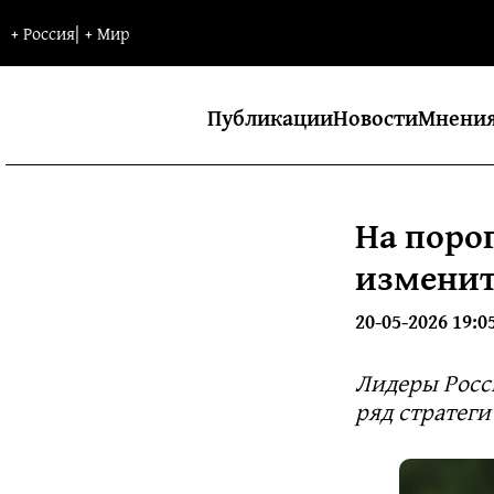
+
Россия
|
+
Мир
Публикации
Новости
Мнени
На поро
изменит
20-05-2026 19:0
Лидеры Росс
ряд стратег