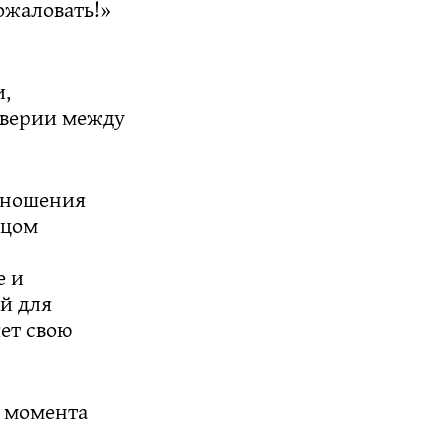
ожаловать!»
и,
оверии между
отношения
зцом
е и
й для
ет свою
с момента