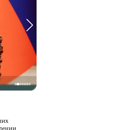
Фото: сайт Кремля
ших
блении