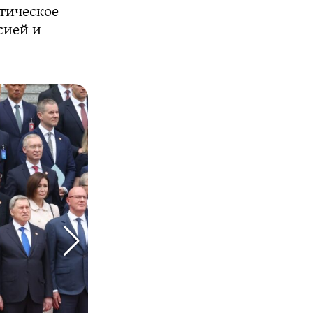
тическое
сией и