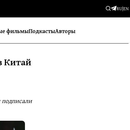
RU
|
EN
ые фильмы
Подкасты
Авторы
в Китай
и подписали