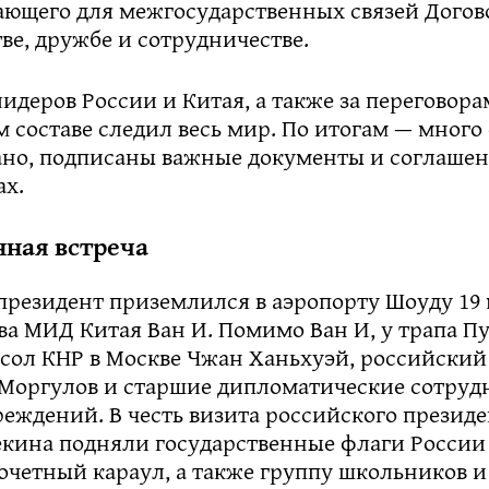
ающего для межгосударственных связей Догов
ве, дружбе и сотрудничестве.
лидеров России и Китая, а также за переговора
составе следил весь мир. По итогам — много 
ано, подписаны важные документы и соглашен
ах.
ная встреча
резидент приземлился в аэропорту Шоуду 19 м
ва МИД Китая Ван И. Помимо Ван И, у трапа П
сол КНР в Москве Чжан Ханьхуэй, российский
 Моргулов и старшие дипломатические сотруд
еждений. В честь визита российского президе
екина подняли государственные флаги России 
четный караул, а также группу школьников и 