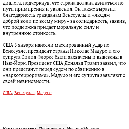
диалога, подчеркнув, что страна должна двигаться по
пути примирения и уважения. Он также выразил
благодарность гражданам Венесуэлы и «людям
доброй воли по всему миру» за солидарность, заявив,
что поддержка придает моральную силу и
внутреннюю стойкость.
США 3 января нанесли массированный удар по
Венесуэле, президент страны Николас Мадуро и его
супруга Силия Флорес были захвачены и вывезены в
Нью-Йорк. Президент США Дональд Трамп заявил, что
они предстанут перед судом по обвинению в
«наркотерроризме». Мадуро и его супруга заявляют о
своей невиновности.
США
,
Венесуэла
,
Мадуро
Еще по теме
Публикации
Новости
Мнения