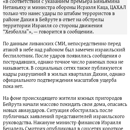
«В соответствии с указанием премьера Биньямина
Нетаньяху и министра обороны Исраэля Каца, ЦАХАЛ
только что нанес удары по штабам террористов в
районе Дахия в Бейруте в ответ на обстрелы
территории Израиля со стороны движения
“Хезболла”», — говорится в сообщении.
По данным ливанских СМИ, непосредственно перед
атакой в небе над районом был замечен израильский
беспилотник. После ударов появились сообщения о
пострадавших, однако точное число раненых пока не
называется. В социальных сетях также публикуются
кадры разрушений в жилых кварталах Дахии, однако
официального подтверждения масштабов ущерба
пока нет.
На фоне происходящего жители южных пригородов
Бейрута начали массово покидать свои дома, опасаясь
новых авиаударов. Ситуация обострилась после
публичных заявлений представителей израильского
руководства. Накануне министр финансов Израиля
Бецалель Смотрич опубликовал в соцсетях короткое