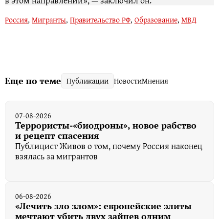
в этом направлении», — заключил он.
Россия
,
Мигранты
,
Правительство РФ
,
Образование
,
МВД
Еще по теме
Публикации
Новости
Мнения
07-08-2026
Террористы-«биодроны», новое рабство
и рецепт спасения
Публицист Живов о том, почему Россия наконец
взялась за мигрантов
06-08-2026
«Лечить зло злом»: европейские элиты
мечтают убить двух зайцев одним