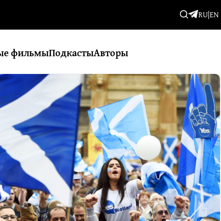
RU
|
EN
ые фильмы
Подкасты
Авторы