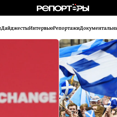
я
Дайджесты
Интервью
Репортажи
Документальн