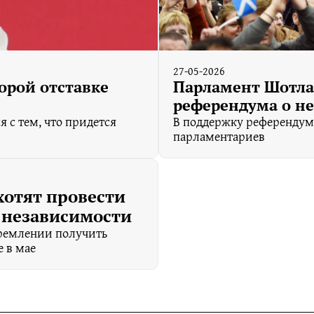
27-05-2026
орой отставке
Парламент Шотла
референдума о н
 с тем, что придется
В поддержку референдума
парламентариев
хотят провести
 независимости
тремлении получить
е в мае