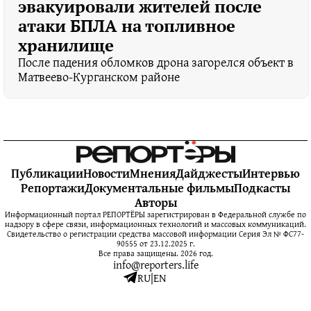
эвакуировали жителей после
атаки БПЛА на топливное
хранилище
После падения обломков дрона загорелся объект в
Матвеево-Курганском районе
Публикации
Новости
Мнения
Дайджесты
Интервью
Репортажи
Документальные фильмы
Подкасты
Авторы
Информационный портал РЕПОРТЁРЫ зарегистрирован в Федеральной службе по
надзору в сфере связи, информационных технологий и массовых коммуникаций.
Свидетельство о регистрации средства массовой информации Серия Эл № ФС77-
90555 от 23.12.2025 г.
Все права защищены. 2026 год.
info@reporters.life
RU
|
EN