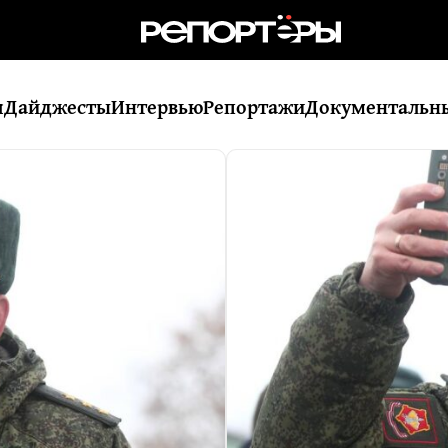
я
Дайджесты
Интервью
Репортажи
Документальн