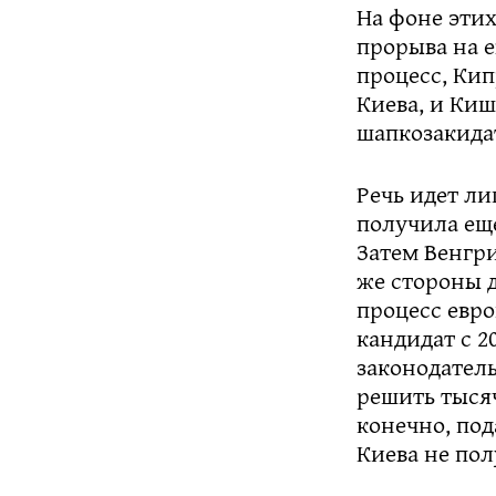
На фоне этих
прорыва на е
процесс, Кип
Киева, и Киш
шапкозакида
Речь идет ли
получила еще
Затем Венгри
же стороны д
процесс евр
кандидат с 2
законодатель
решить тысяч
конечно, под
Киева не пол