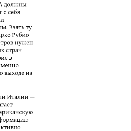
США должны
 с себя
 и
м. Взять ту
арко Рубио
остров нужен
их стран
ие в
 именно
о выходе из
ли Италии —
агает
мериканскую
информацию
активно