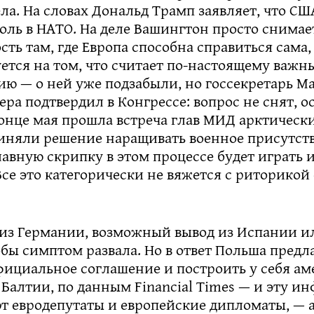
дела. На словах Дональд Трамп заявляет, что 
ль в НАТО. На деле Вашингтон просто снимает
сть там, где Европа способна справиться сама,
тся на том, что считает по-настоящему важны
ию — о ней уже подзабыли, но госсекретарь М
ера подтвердил в Конгрессе: вопрос не снят, 
онце мая прошла встреча глав МИД арктическ
риняли решение наращивать военное присутств
лавную скрипку в этом процессе будет играть
се это категорически не вяжется с риторикой 
 из Германии, возможный вывод из Испании и
бы симптом развала. Но в ответ Польша предл
фициальное соглашение и построить у себя а
 Балтии, по данным Financial Times — и эту 
т евродепутаты и европейские дипломаты, — 