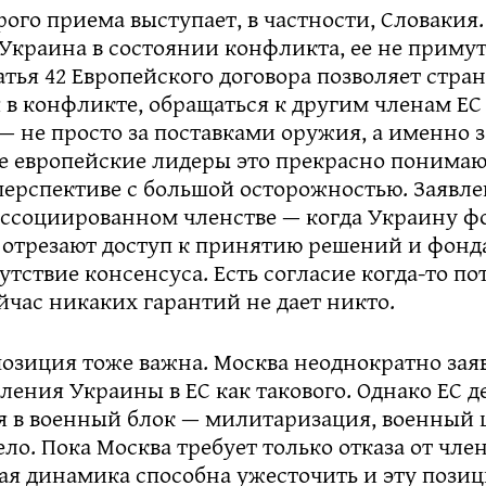
ого приема выступает, в частности, Словакия.
 Украина в состоянии конфликта, ее не приму
атья 42 Европейского договора позволяет стран
в конфликте, обращаться к другим членам ЕС
 не просто за поставками оружия, а именно з
ие европейские лидеры это прекрасно понимаю
перспективе с большой осторожностью. Заявл
ассоциированном членстве — когда Украину 
 отрезают доступ к принятию решений и фонд
утствие консенсуса. Есть согласие когда-то по
ейчас никаких гарантий не дает никто.
озиция тоже важна. Москва неоднократно заяв
ления Украины в ЕС как такового. Однако ЕС д
я в военный блок — милитаризация, военный 
ело. Пока Москва требует только отказа от чле
ая динамика способна ужесточить и эту позиц