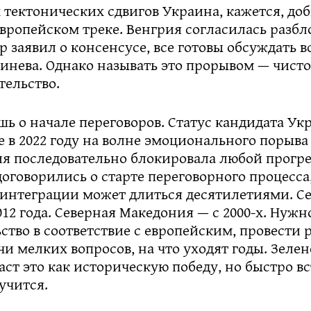
 тектонических сдвигов Украина, кажется, до
вропейском треке. Венгрия согласилась разбл
р заявил о консенсусе, все готовы обсуждать 
инева. Однако называть это прорывом — чисто
тельство.
шь о начале переговоров. Статус кандидата Ук
 в 2022 году на волне эмоционального порыва
я последовательно блокировала любой прогре
оговорились о старте переговорного процесса
оинтеграции может длиться десятилетиями. С
012 года. Северная Македония — с 2000-х. Нуж
ство в соответствие с европейским, провести
и мелких вопросов, на что уходят годы. Зелен
аст это как историческую победу, но быстро вс
учится.