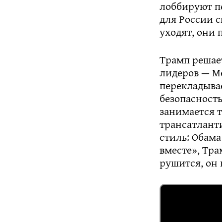
лоббируют п
для России с
уходят, они
Трамп решает
лидеров — М
перекладывае
безопасность
занимается т
трансатлант
стиль: Обама
вместе», Тра
рушится, он