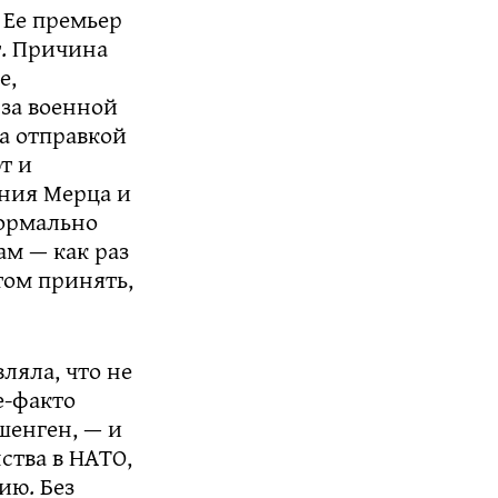
 Ее премьер
т. Причина
е,
 за военной
а отправкой
т и
ения Мерца и
формально
ам — как раз
том принять,
ляла, что не
е-факто
шенген, — и
нства в НАТО,
ию. Без