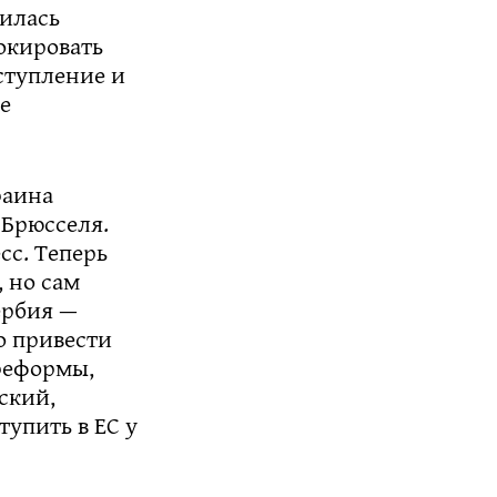
билась
окировать
вступление и
е
раина
 Брюсселя.
сс. Теперь
, но сам
ербия —
но привести
 реформы,
ский,
тупить в ЕС у