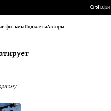
RU
|
EN
ые фильмы
Подкасты
Авторы
атирует
ворному