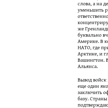
слова, а на 
уменьшить ро
ответственно
концентрируе
же Гренланд
буквально вч
Америке. В к
НАТО, где п
Арктике, и г
Вашингтон. В
Альянса.
Вывод войск
еще один яко
заключить о
базу. Страны
подтверждаю