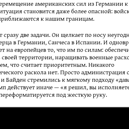
еремещение американских сил из Германии к с
итуация становится даже более опасной: войс
 приближаются к нашим границам.
 сразу две задачи. Он щелкает по носу неугод
ерца в Германии, Санчеса в Испании. И однов
т на европейцев то, что им по силам: обеспеч
 своей территории, наращивать военные расх
ем, что считает приоритетным. Никакого
ического раскола нет. Просто администрация
 и Байден стремились к мягкому подходу «дав
мп действует иначе — «я решил, вы исполняете
 переформатируется под жесткую руку.