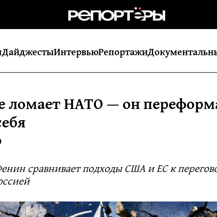
я
Дайджесты
Интервью
Репортажи
Документальн
е ломает НАТО — он переформ
себя
0
енин сравнивает подходы США и ЕС к перего
оссией