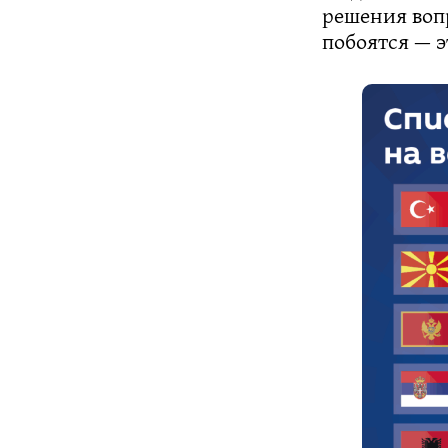
решения воп
побоятся — э