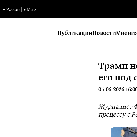
+
Россия
|
+
Мир
Публикации
Новости
Мнени
Трамп н
его под 
05-06-2026 16:0
Журналист Ф
процессу с Р