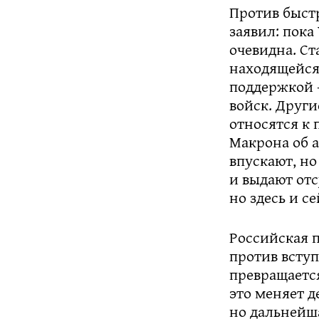
Против быстр
заявил: пока
очевидна. Ст
находящейся 
поддержкой —
войск. Друг
относятся к 
Макрона об 
впускают, но
и выдают отс
но здесь и с
Российская п
против вступ
превращаетс
это меняет д
но дальнейш