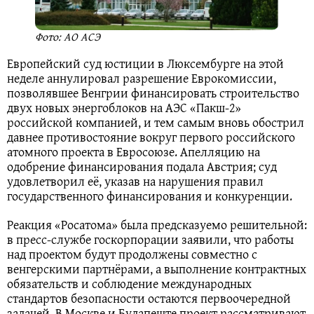
Фото: АО АСЭ
Европейский суд юстиции в Люксембурге на этой
неделе аннулировал разрешение Еврокомиссии,
позволявшее Венгрии финансировать строительство
двух новых энергоблоков на АЭС «Пакш‑2»
российской компанией, и тем самым вновь обострил
давнее противостояние вокруг первого российского
атомного проекта в Евросоюзе. Апелляцию на
одобрение финансирования подала Австрия; суд
удовлетворил её, указав на нарушения правил
государственного финансирования и конкуренции.
Реакция «Росатома» была предсказуемо решительной:
в пресс‑службе госкорпорации заявили, что работы
над проектом будут продолжены совместно с
венгерскими партнёрами, а выполнение контрактных
обязательств и соблюдение международных
стандартов безопасности остаются первоочередной
задачей. В Москве и Будапеште проект рассматривают