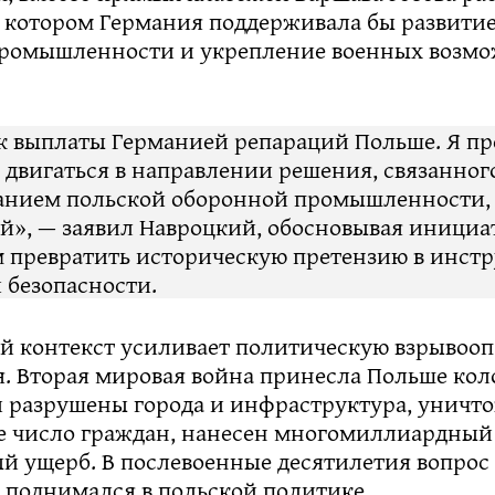
и котором Германия поддерживала бы развити
ромышленности и укрепление военных возм
к выплаты Германией репараций Польше. Я пр
двигаться в направлении решения, связанног
нием польской оборонной промышленности,
й», — заявил Навроцкий, обосновывая инициа
 превратить историческую претензию в инст
 безопасности.
й контекст усиливает политическую взрывооп
. Вторая мировая война принесла Польше кол
и разрушены города и инфраструктура, уничт
е число граждан, нанесен многомиллиардный
й ущерб. В послевоенные десятилетия вопрос
 поднимался в польской политике.