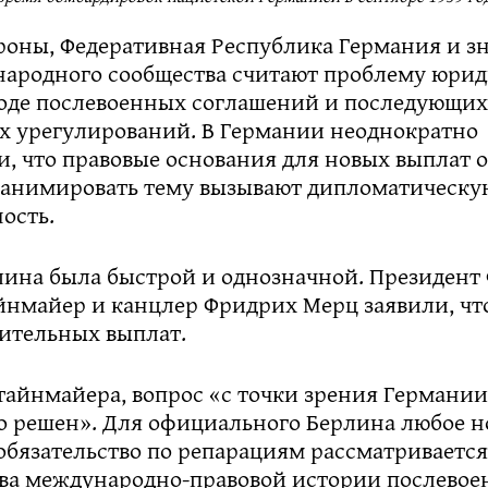
ороны, Федеративная Республика Германия и з
народного сообщества считают проблему юри
ходе послевоенных соглашений и последующих
х урегулирований. В Германии неоднократно
, что правовые основания для новых выплат о
еанимировать тему вызывают дипломатическу
ость.
лина была быстрой и однозначной. Президент
йнмайер и канцлер Фридрих Мерц заявили, чт
ительных выплат.
тайнмайера, вопрос «с точки зрения Германи
о решен». Для официального Берлина любое н
обязательство по репарациям рассматривается
ава международно-правовой истории послевое