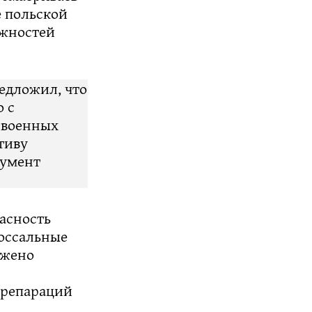
е польской
ожностей
едложил, что
о с
 военных
тиву
румент
асность
оссальные
ожено
 репараций