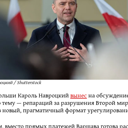
оцкий / Shutterstock
ольши Кароль Навроцкий
вынес
на обсуждение
 тему — репараций за разрушения Второй ми
 новый, прагматичный формат урегулировани
м, вместо прямых платежей Варшава готова ра