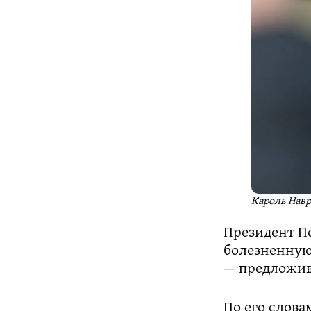
Кароль Навр
Президент П
болезненную
— предложив
По его слова