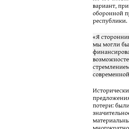
вариант, пр
оборонной п
республики.
«Я сторонни
мы могли бы 
финансирова
возможносте
стремлением
современной
Исторически
предложения
потери: был
значительно
материальны
многократно