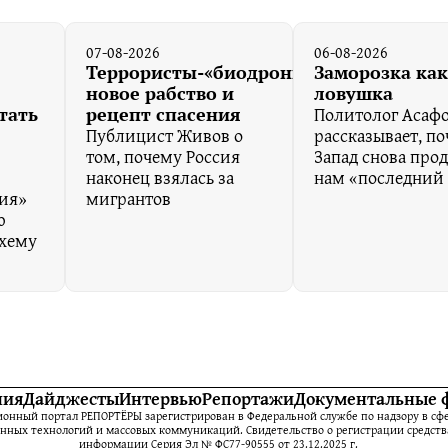
07-08-2026
06-08-2026
Террористы-«биодроны»,
Заморозка ка
новое рабство и
ловушка
Политолог Асаф
тать
рецепт спасения
Публицист Живов о
рассказывает, п
том, почему Россия
Запад снова прод
наконец взялась за
нам «последний
ия»
мигрантов
ю
хему
ния
Дайджесты
Интервью
Репортажи
Документальные 
нный портал РЕПОРТЁРЫ зарегистрирован в Федеральной службе по надзору в сфе
ных технологий и массовых коммуникаций. Свидетельство о регистрации средств
информации Серия Эл № ФС77-90555 от 23.12.2025 г.