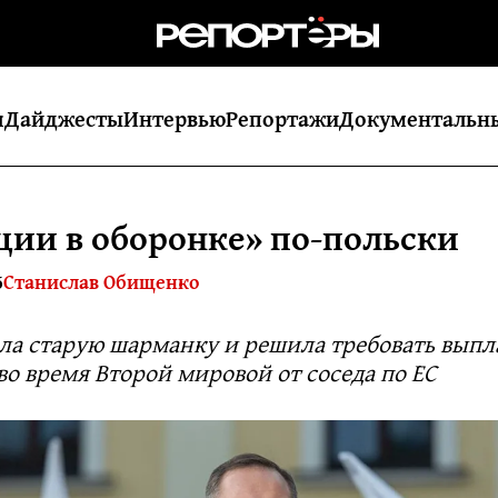
я
Дайджесты
Интервью
Репортажи
Документальн
ции в оборонке» по-польски
5
Станислав Обищенко
ла старую шарманку и решила требовать выпла
о время Второй мировой от соседа по ЕС