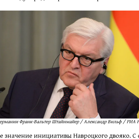
ермании Франк-Вальтер Штайнмайер / Александр Вильф / РИА 
е значение инициативы Навроцкого двояко. С