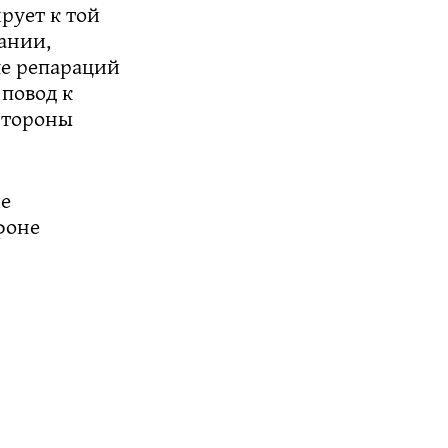
рует к той
ании,
ме репараций
повод к
стороны
ие
фоне