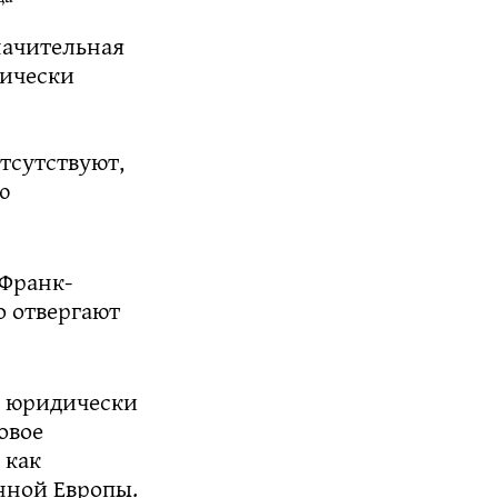
начительная
дически
тсутствуют,
ю
 Франк-
о отвергают
и юридически
овое
 как
нной Европы.