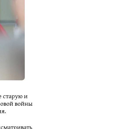
 старую и
ровой войны
я.
ссматривать