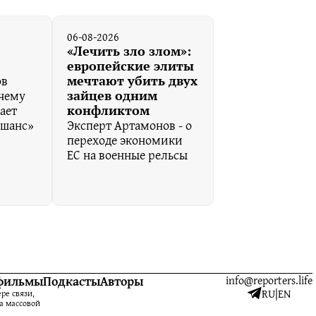
06-08-2026
к
«Лечить зло злом»:
европейские элиты
ов
мечтают убить двух
очему
зайцев одним
ает
конфликтом
 шанс»
Эксперт Артамонов - о
переходе экономики
ЕС на военные рельсы
фильмы
Подкасты
Авторы
info@reporters.life
RU
|
EN
ре связи,
а массовой