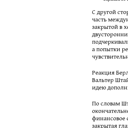
С другой ст
часть между
закрытой в 
двусторонни
подчеркивали
а попытки р
чувствительн
Реакция Бер
Вальтер Шта
идею дополн
По словам Ш
окончательн
финансовое 
закрытая гл