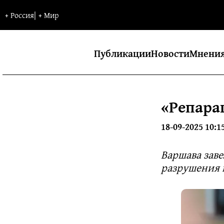
+
Россия
|
+
Мир
Публикации
Новости
Мнени
«Репара
18-09-2025 10:1
Варшава заве
разрушения в