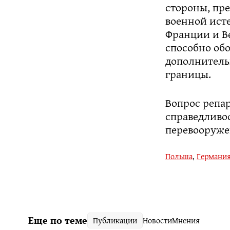
стороны, пр
военной исте
Франции и В
способно обо
дополнитель
границы.
Вопрос репар
справедливо
перевооруже
Польша
,
Германи
Еще по теме
Публикации
Новости
Мнения