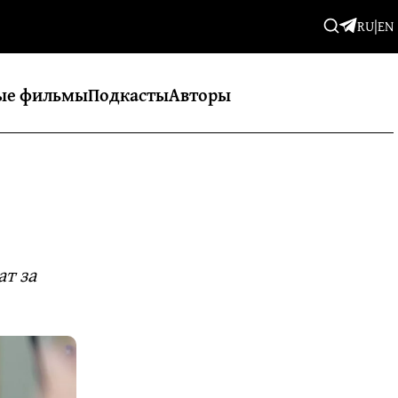
RU
|
EN
ые фильмы
Подкасты
Авторы
т за