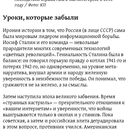
году / Фото: КП
Уроки, которые забыли
Ирония истории в том, что Россия (в лице СССР) сама
была мировым лидером информационной борьбы.
Иосиф Сталин и его команда — невольные
прародители многих современных технологий
«цветных революций». Гениальность Сталина была в
балансе: он говорил горькую правду о котлах 1941-го и
потерях 1942-го, но одновременно, на уровне мета-
нарратива, внушал армии и народу железную
уверенность в неизбежности победы. Он понимал, что
сражаются не за железо, а за смыслы.
Затем наступила эпоха великого забвения. Время
«странных кастрюль» — презрительного отношения к
«вашим интернетам» и уверенности, что войны
выигрываются только в окопах и у станков. Пока
советская, а затем и российская элита деградировала
в этом вопросе, противник учился. Американская