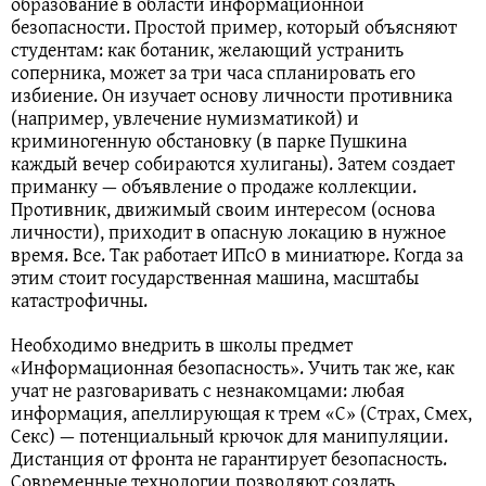
образование в области информационной
безопасности. Простой пример, который объясняют
студентам: как ботаник, желающий устранить
соперника, может за три часа спланировать его
избиение. Он изучает основу личности противника
(например, увлечение нумизматикой) и
криминогенную обстановку (в парке Пушкина
каждый вечер собираются хулиганы). Затем создает
приманку — объявление о продаже коллекции.
Противник, движимый своим интересом (основа
личности), приходит в опасную локацию в нужное
время. Все. Так работает ИПсО в миниатюре. Когда за
этим стоит государственная машина, масштабы
катастрофичны.
Необходимо внедрить в школы предмет
«Информационная безопасность». Учить так же, как
учат не разговаривать с незнакомцами: любая
информация, апеллирующая к трем «С» (Страх, Смех,
Секс) — потенциальный крючок для манипуляции.
Дистанция от фронта не гарантирует безопасность.
Современные технологии позволяют создать