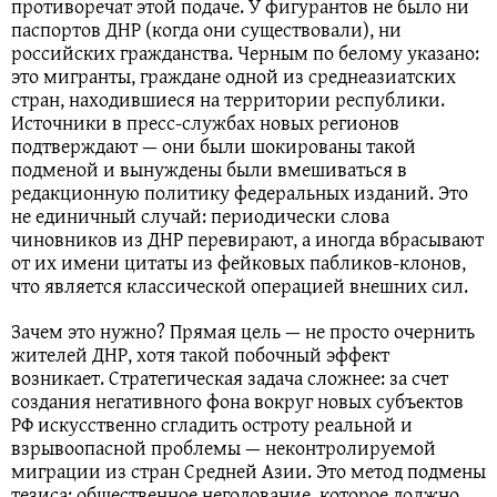
противоречат этой подаче. У фигурантов не было ни
паспортов ДНР (когда они существовали), ни
российских гражданства. Черным по белому указано:
это мигранты, граждане одной из среднеазиатских
стран, находившиеся на территории республики.
Источники в пресс-службах новых регионов
подтверждают — они были шокированы такой
подменой и вынуждены были вмешиваться в
редакционную политику федеральных изданий. Это
не единичный случай: периодически слова
чиновников из ДНР перевирают, а иногда вбрасывают
от их имени цитаты из фейковых пабликов-клонов,
что является классической операцией внешних сил.
Зачем это нужно? Прямая цель — не просто очернить
жителей ДНР, хотя такой побочный эффект
возникает. Стратегическая задача сложнее: за счет
создания негативного фона вокруг новых субъектов
РФ искусственно сгладить остроту реальной и
взрывоопасной проблемы — неконтролируемой
миграции из стран Средней Азии. Это метод подмены
тезиса: общественное негодование, которое должно