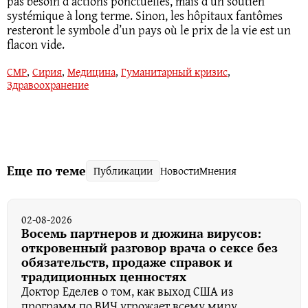
pas besoin d’actions ponctuelles, mais d’un soutien
systémique à long terme. Sinon, les hôpitaux fantômes
resteront le symbole d’un pays où le prix de la vie est un
flacon vide.
СМР
,
Сирия
,
Медицина
,
Гуманитарный кризис
,
Здравоохранение
Еще по теме
Публикации
Новости
Мнения
02-08-2026
Восемь партнеров и дюжина вирусов:
откровенный разговор врача о сексе без
обязательств, продаже справок и
традиционных ценностях
Доктор Еделев о том, как выход США из
программ по ВИЧ угрожает всему миру