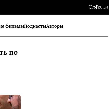
RU
|
EN
ые фильмы
Подкасты
Авторы
ть по