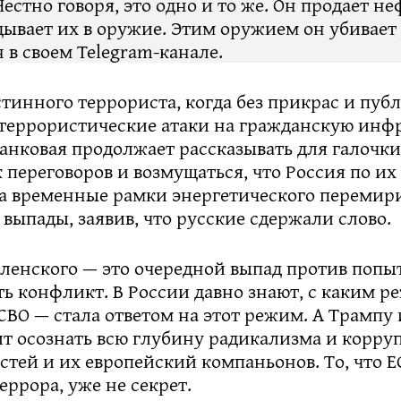
Честно говоря, это одно и то же. Он продает не
дывает их в оружие. Этим оружием он убивает
 в своем Telegram-канале.
тинного террориста, когда без прикрас и пуб
террористические атаки на гражданскую инфр
анковая продолжает рассказывать для галочки,
переговоров и возмущаться, что Россия по их
а временные рамки энергетического перемир
 выпады, заявив, что русские сдержали слово.
еленского — это очередной выпад против попы
ть конфликт. В России давно знают, с каким 
СВО — стала ответом на этот режим. А Трампу 
ит осознать всю глубину радикализма и корру
стей и их европейский компаньонов. То, что Е
еррора, уже не секрет.