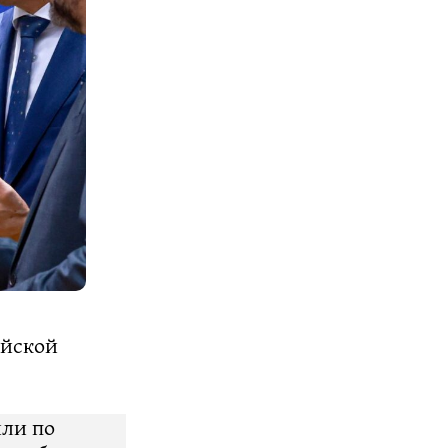
ийской
или по