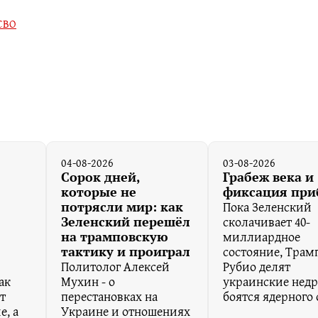
СВО
04-08-2026
03-08-2026
Сорок дней,
Грабеж века и
которые не
фиксация пр
Пока Зеленский
потрясли мир: как
сколачивает 40-
Зеленский перешёл
миллиардное
на трамповскую
состояние, Трам
тактику и проиграл
Политолог Алексей
Рубио делят
ак
Мухин - о
украинские недр
т
перестановках на
боятся ядерного 
е, а
Украине и отношениях