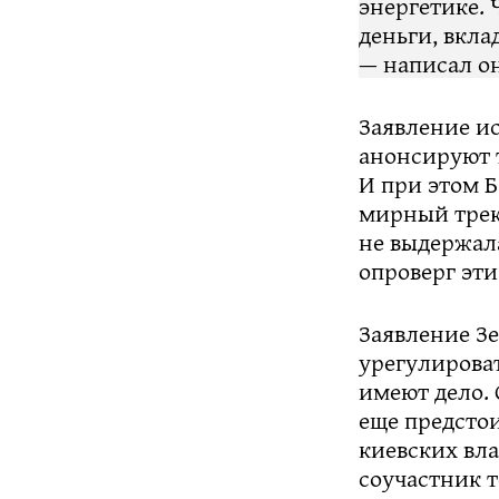
энергетике. 
деньги, вкла
— написал он
Заявление ис
анонсируют 
И при этом Б
мирный трек 
не выдержал
опроверг эти
Заявление З
урегулирова
имеют дело. 
еще предсто
киевских вла
соучастник т