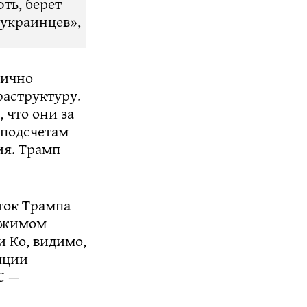
фть, берет
 украинцев»,
лично
аструктуру.
 что они за
 подсчетам
ия. Трамп
ток Трампа
режимом
и Ко, видимо,
пции
С —