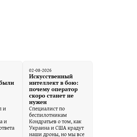
02-08-2026
Искусственный
ибыли
интеллект в бою:
почему оператор
скоро станет не
нужен
п и
Специалист по
беспилотникам
а и
Кондратьев о том, как
ответа
Украина и США крадут
наши дроны, но мы все