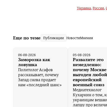
Украина
,
Россия
,
Еще по теме
Публикации
Новости
Мнения
06-08-2026
05-08-2026
Заморозка как
Развалите это
ловушка
немедленно:
Политолог Асафов
почему Москве
рассказывает, почему
выгоден любой
Запад снова продает
европейский
нам «последний шанс»
военный союз
Медиатехнолог
Кухаркин о том, к
украинцам вешаю
лапшу про величи