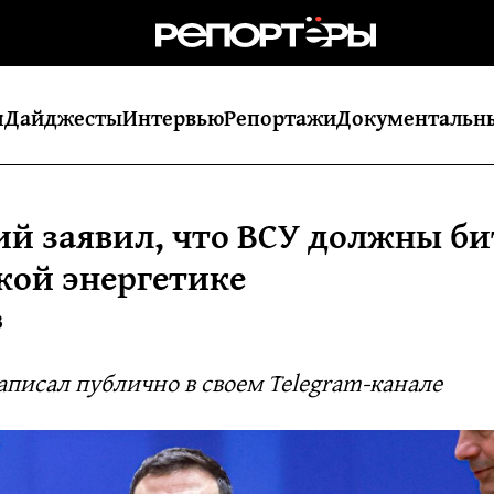
я
Дайджесты
Интервью
Репортажи
Документальн
ий заявил, что ВСУ должны би
кой энергетике
3
аписал публично в своем Telegram-канале