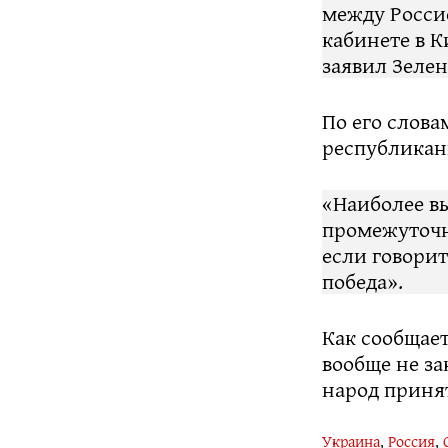
между Россие
кабинете в К
заявил Зелен
По его слова
республиканц
«Наиболее вы
промежуточны
если говорит
победа».
Как сообщает
вообще не за
народ приня
Украина
,
Россия
,