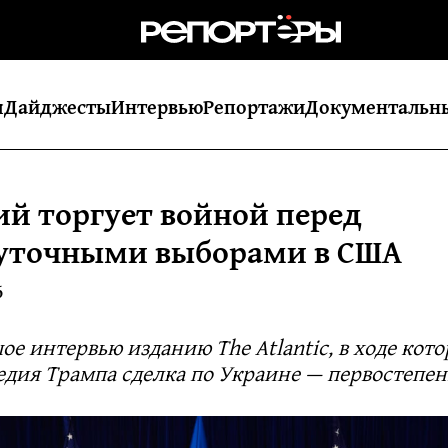
я
Дайджесты
Интервью
Репортажи
Документальн
ий торгует войной перед
уточными выборами в США
6
ое интервью изданию The Atlantic, в ходе кото
едия Трампа сделка по Украине — первостепен