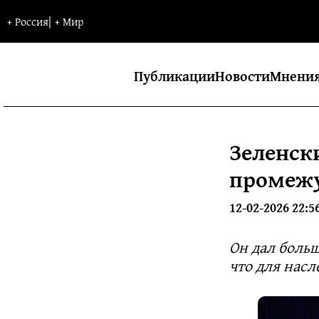
+
Россия
|
+
Мир
Публикации
Новости
Мнени
Зеленск
промеж
12-02-2026 22:5
Он дал больш
что для насл