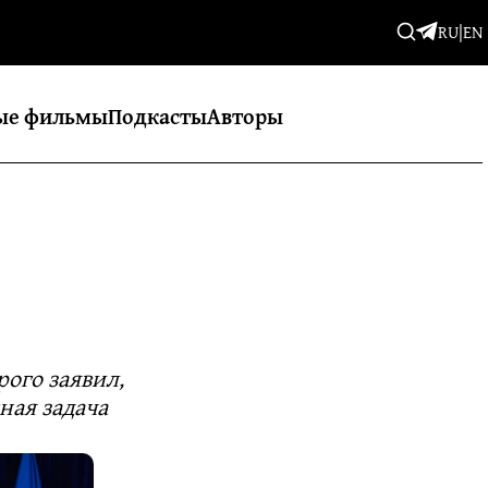
RU
|
EN
ые фильмы
Подкасты
Авторы
рого заявил,
ная задача