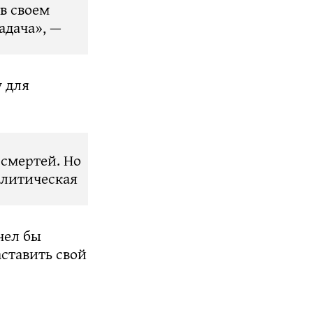
в своем
адача», —
у для
 смертей. Но
политическая
чел бы
ставить свой