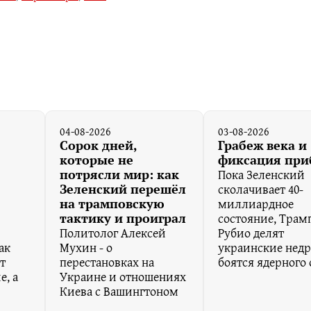
04-08-2026
03-08-2026
Сорок дней,
Грабеж века и
которые не
фиксация пр
Пока Зеленский
потрясли мир: как
сколачивает 40-
Зеленский перешёл
миллиардное
на трамповскую
состояние, Трам
тактику и проиграл
Политолог Алексей
Рубио делят
ак
Мухин - о
украинские недр
т
перестановках на
боятся ядерного 
е, а
Украине и отношениях
Киева с Вашингтоном