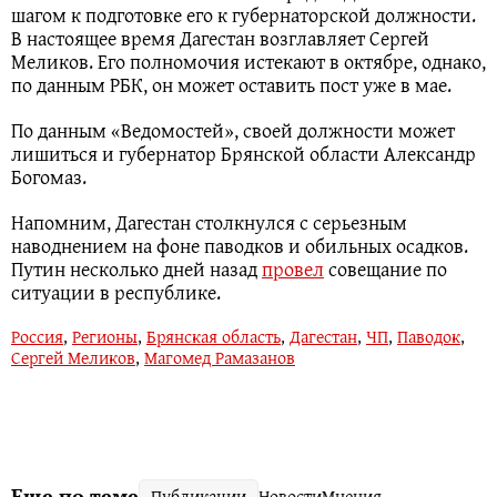
шагом к подготовке его к губернаторской должности.
В настоящее время Дагестан возглавляет Сергей
Меликов. Его полномочия истекают в октябре, однако,
по данным РБК, он может оставить пост уже в мае.
По данным «Ведомостей», своей должности может
лишиться и губернатор Брянской области Александр
Богомаз.
Напомним, Дагестан столкнулся с серьезным
наводнением на фоне паводков и обильных осадков.
Путин несколько дней назад
провел
совещание по
ситуации в республике.
Россия
,
Регионы
,
Брянская область
,
Дагестан
,
ЧП
,
Паводок
,
Сергей Меликов
,
Магомед Рамазанов
Еще по теме
Публикации
Новости
Мнения