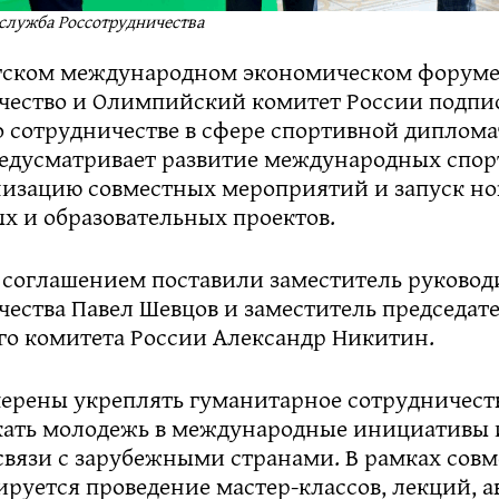
-служба Россотрудничества
гском международном экономическом форуме
чество и Олимпийский комитет России подпи
о сотрудничестве в сфере спортивной диплома
едусматривает развитие международных спо
анизацию совместных мероприятий и запуск н
х и образовательных проектов.
 соглашением поставили заместитель руковод
ества Павел Шевцов и заместитель председат
о комитета России Александр Никитин.
ерены укреплять гуманитарное сотрудничеств
екать молодежь в международные инициативы 
связи с зарубежными странами. В рамках сов
руется проведение мастер-классов, лекций, а