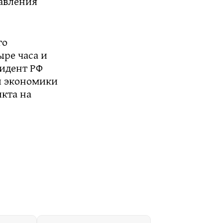
авления
го
ыре часа и
идент РФ
й экономики
икта на