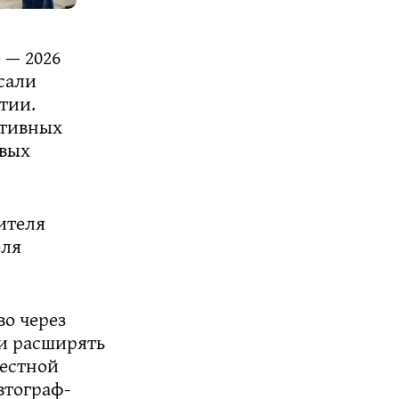
 — 2026
сали
тии.
ртивных
овых
ителя
еля
о через
и расширять
местной
втограф-