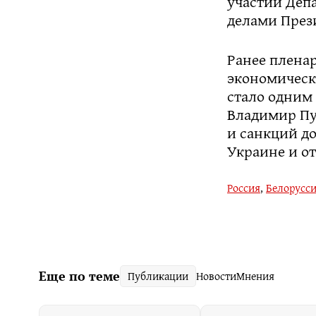
участии Деп
делами През
Ранее плена
экономическ
стало одним
Владимир Пу
и санкций до
Украине и о
Россия
,
Белорусс
Еще по теме
Публикации
Новости
Мнения