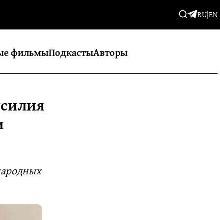
RU
|
EN
ые фильмы
Подкасты
Авторы
усилия
и
народных