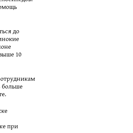
помощь
ться до
динокие
йоне
выше 10
 сотрудникам
ь больше
те.
жке
же при