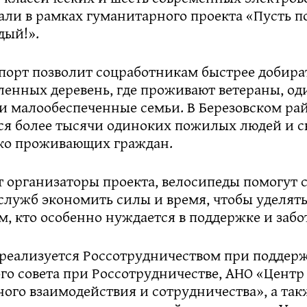
али в рамках гуманитарного проекта «Пусть 
дый!».
порт позволит соцработникам быстрее добира
ленных деревень, где проживают ветераны, о
и малообеспеченные семьи. В Березовском ра
ся более тысячи одиноких пожилых людей и с
ко проживающих граждан.
т организаторы проекта, велосипеды помогут
служб экономить силы и время, чтобы уделят
, кто особенно нуждается в поддержке и забо
реализуется Россотрудничеством при поддер
го совета при Россотрудничестве, АНО «Центр
ого взаимодействия и сотрудничества», а так