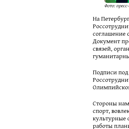
Фото: пресс
На Петербур
Россотрудни
соглашение 
Документ пр
связей, орг
гуманитарны
Подписи под
Россотруднич
Олимпийског
Стороны нам
спорт, вовл
культурные 
работы плани