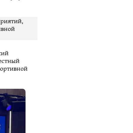
приятий,
ивной
кий
естный
портивной