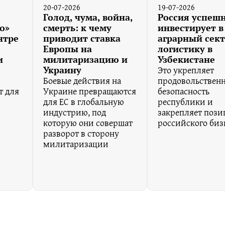
20-07-2026
19-07-2026
Голод, чума, война,
Россия успеш
о»
смерть: к чему
инвестирует в
нтре
приводит ставка
аграрный сект
Европы на
логистику в
и
милитаризацию и
Узбекистане
Это укрепляет
Украину
Боевые действия на
продовольствен
т для
Украине превращаются
безопасность
для ЕС в глобальную
республики и
индустрию, под
закрепляет поз
которую они совершат
российского биз
разворот в сторону
милитаризации