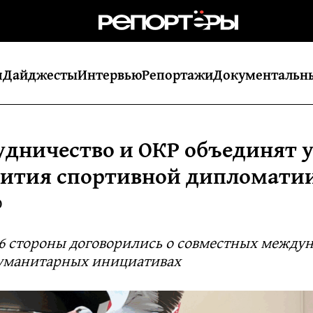
я
Дайджесты
Интервью
Репортажи
Документальн
удничество и ОКР объединят 
вития спортивной дипломати
0
6 стороны договорились о совместных между
гуманитарных инициативах