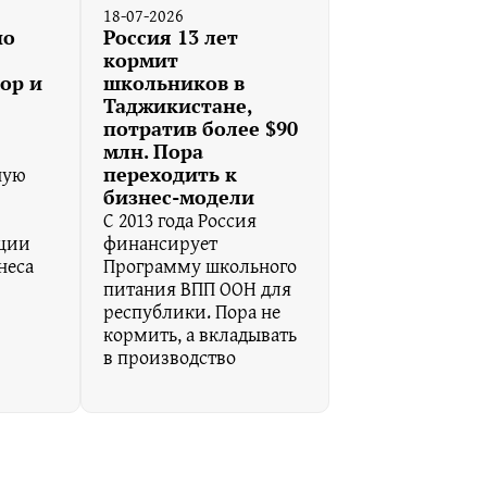
18-07-2026
но
Россия 13 лет
кормит
ор и
школьников в
Таджикистане,
потратив более $90
млн. Пора
ную
переходить к
бизнес-модели
С 2013 года Россия
иции
финансирует
неса
Программу школьного
питания ВПП ООН для
республики. Пора не
кормить, а вкладывать
в производство