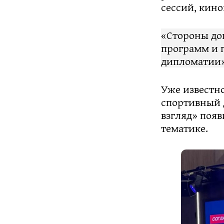
сессий, кин
«Стороны до
программ и 
дипломатии»
Уже известн
спортивный 
взгляд» поя
тематике.