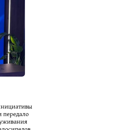
 инициативы
и передало
луживания
елосипедов.