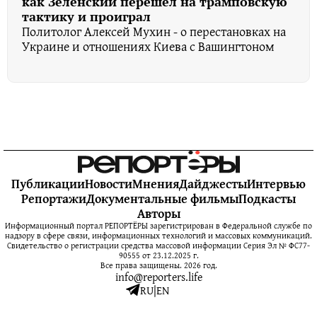
как Зеленский перешёл на трамповскую
тактику и проиграл
Политолог Алексей Мухин - о перестановках на
Украине и отношениях Киева с Вашингтоном
Публикации
Новости
Мнения
Дайджесты
Интервью
Репортажи
Документальные фильмы
Подкасты
Авторы
Информационный портал РЕПОРТЁРЫ зарегистрирован в Федеральной службе по
надзору в сфере связи, информационных технологий и массовых коммуникаций.
Свидетельство о регистрации средства массовой информации Серия Эл № ФС77-
90555 от 23.12.2025 г.
Все права защищены. 2026 год.
info@reporters.life
RU
|
EN