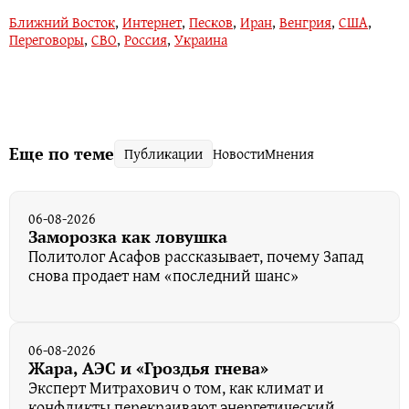
Ближний Восток
,
Интернет
,
Песков
,
Иран
,
Венгрия
,
США
,
Переговоры
,
СВО
,
Россия
,
Украина
Еще по теме
Публикации
Новости
Мнения
06-08-2026
Заморозка как ловушка
Политолог Асафов рассказывает, почему Запад
снова продает нам «последний шанс»
06-08-2026
Жара, АЭС и «Гроздья гнева»
Эксперт Митрахович о том, как климат и
конфликты перекраивают энергетический