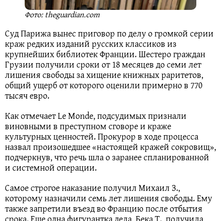
Фото: theguardian.com
Суд Парижа вынес приговор по делу о громкой серии
краж редких изданий русских классиков из
крупнейших библиотек Франции. Шестеро граждан
Грузии получили сроки от 18 месяцев до семи лет
лишения свободы за хищение книжных раритетов,
общий ущерб от которого оценили примерно в 770
тысяч евро.
Как отмечает Le Monde, подсудимых признали
виновными в преступном сговоре и краже
культурных ценностей. Прокурор в ходе процесса
назвал произошедшее «настоящей кражей сокровищ»,
подчеркнув, что речь шла о заранее спланированной
и системной операции.
Самое строгое наказание получил Михаил З.,
которому назначили семь лет лишения свободы. Ему
также запретили въезд во Францию после отбытия
срока. Еще одна фигурантка дела, Бека Т., получила