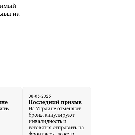
димый
зывы на
08-05-2026
яне
Последний призыв
На Украине отменяют
ить
бронь, аннулируют
инвалидность и
готовятся отправить на
фронт всех, до кого