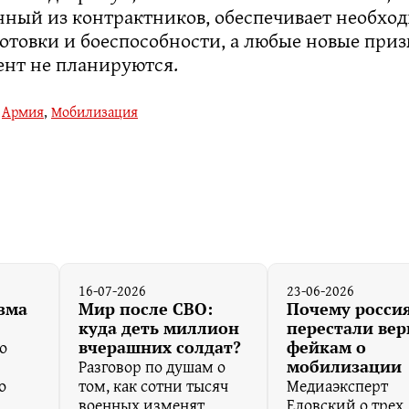
ный из контрактников, обеспечивает необхо
отовки и боеспособности, а любые новые при
нт не планируются.
,
Армия
,
Мобилизация
16-07-2026
23-06-2026
зма
Мир после СВО:
Почему росси
куда деть миллион
перестали вер
о
вчерашних солдат?
фейкам о
Разговор по душам о
мобилизации
о
том, как сотни тысяч
Медиаэксперт
военных изменят
Еловский о трех