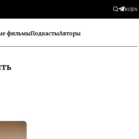
RU
|
EN
ые фильмы
Подкасты
Авторы
ять