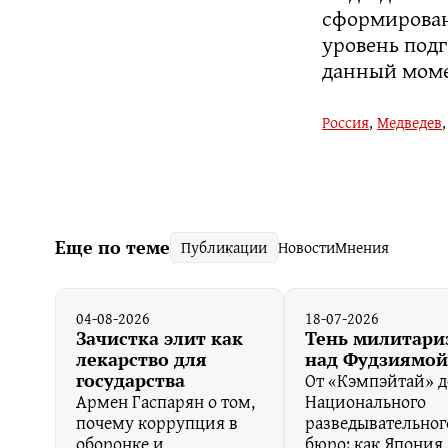
сформирован
уровень подг
данный моме
Россия
,
Медведев
Еще по теме
Публикации
Новости
Мнения
04-08-2026
18-07-2026
Зачистка элит как
Тень милитари
лекарство для
над Фудзиямой
От «Кэмпэйтай» д
государства
Армен Гаспарян о том,
Национального
почему коррупция в
разведывательног
оборонке и
бюро: как Япония