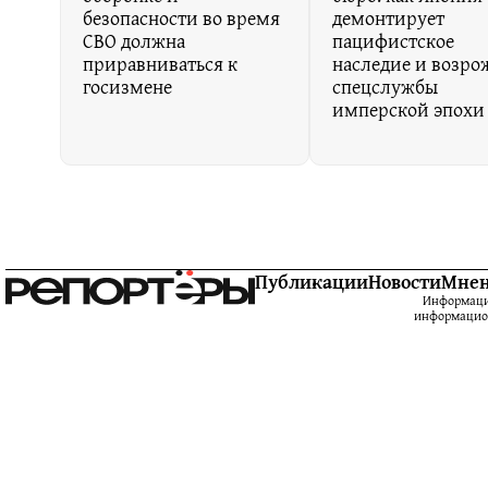
безопасности во время
демонтирует
СВО должна
пацифистское
приравниваться к
наследие и возро
госизмене
спецслужбы
имперской эпохи
Публикации
Новости
Мне
Информацио
информацион