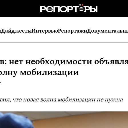
я
Дайджесты
Интервью
Репортажи
Документальн
в: нет необходимости объявл
олну мобилизации
7
вил, что новая волна мобилизации не нужна